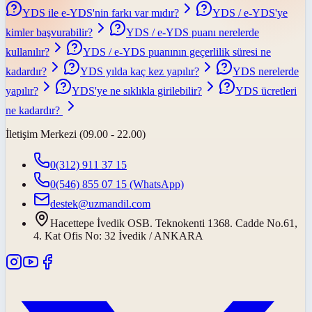
YDS ile e-YDS'nin farkı var mıdır?
YDS / e-YDS'ye
kimler başvurabilir?
YDS / e-YDS puanı nerelerde
kullanılır?
YDS / e-YDS puanının geçerlilik süresi ne
kadardır?
YDS yılda kaç kez yapılır?
YDS nerelerde
yapılır?
YDS'ye ne sıklıkla girilebilir?
YDS ücretleri
ne kadardır?
İletişim Merkezi (09.00 - 22.00)
0(312) 911 37 15
0(546) 855 07 15
(WhatsApp)
destek@uzmandil.com
Hacettepe İvedik OSB. Teknokenti 1368. Cadde No.61,
4. Kat Ofis No: 32 İvedik / ANKARA