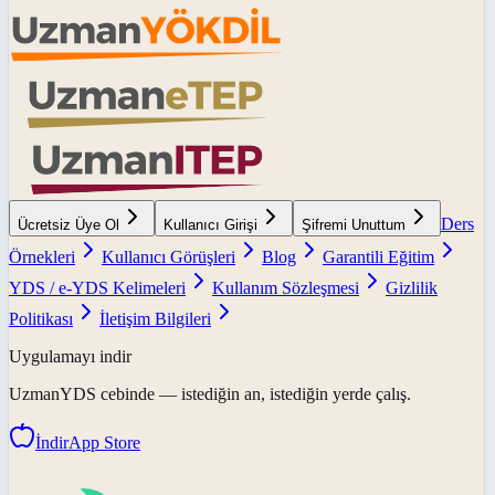
Ders
Ücretsiz Üye Ol
Kullanıcı Girişi
Şifremi Unuttum
Örnekleri
Kullanıcı Görüşleri
Blog
Garantili Eğitim
YDS / e-YDS Kelimeleri
Kullanım Sözleşmesi
Gizlilik
Politikası
İletişim Bilgileri
Uygulamayı indir
UzmanYDS
cebinde — istediğin an, istediğin yerde çalış.
İndir
App Store