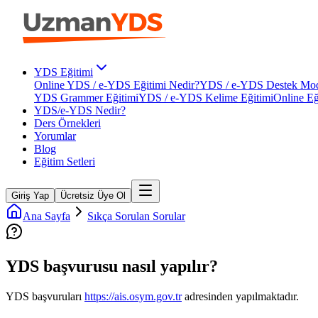
YDS Eğitimi
Online YDS / e-YDS Eğitimi Nedir?
YDS / e-YDS Destek Mod
YDS Grammer Eğitimi
YDS / e-YDS Kelime Eğitimi
Online Eğ
YDS/e-YDS Nedir?
Ders Örnekleri
Yorumlar
Blog
Eğitim Setleri
Giriş Yap
Ücretsiz Üye Ol
Ana Sayfa
Sıkça Sorulan Sorular
YDS başvurusu nasıl yapılır?
YDS başvuruları
https://ais.osym.gov.tr
adresinden yapılmaktadır.