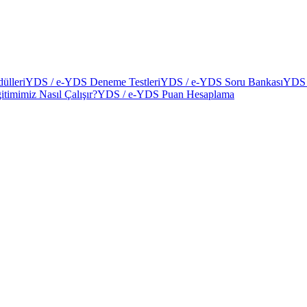
ülleri
YDS / e-YDS Deneme Testleri
YDS / e-YDS Soru Bankası
YDS 
itimimiz Nasıl Çalışır?
YDS / e-YDS Puan Hesaplama