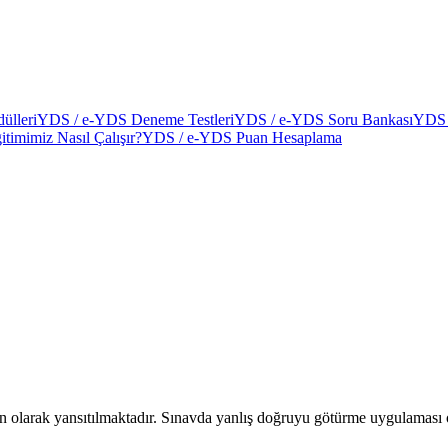
ülleri
YDS / e-YDS Deneme Testleri
YDS / e-YDS Soru Bankası
YDS 
itimimiz Nasıl Çalışır?
YDS / e-YDS Puan Hesaplama
larak yansıtılmaktadır. Sınavda yanlış doğruyu götürme uygulaması ol