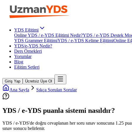
YDS Eğitimi
Online YDS / e-YDS Eğitimi Nedir?
YDS / e-YDS Destek Mod
YDS Grammer Eğitimi
YDS / e-YDS Kelime Eğitimi
Online Eğ
YDS/e-YDS Nedir?
Ders Örnekleri
Yorumlar
Blog
Eğitim Setleri
Giriş Yap
Ücretsiz Üye Ol
Ana Sayfa
Sıkça Sorulan Sorular
YDS / e-YDS puanla sistemi nasıldır?
YDS / e-YDS'de doğru cevaplanan her soru sınav sonucuna 1.25 puan o
sınav sonucu belirlenir.