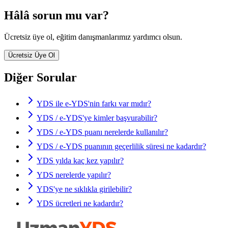
Hâlâ sorun mu var?
Ücretsiz üye ol, eğitim danışmanlarımız yardımcı olsun.
Ücretsiz Üye Ol
Diğer Sorular
YDS ile e-YDS'nin farkı var mıdır?
YDS / e-YDS'ye kimler başvurabilir?
YDS / e-YDS puanı nerelerde kullanılır?
YDS / e-YDS puanının geçerlilik süresi ne kadardır?
YDS yılda kaç kez yapılır?
YDS nerelerde yapılır?
YDS'ye ne sıklıkla girilebilir?
YDS ücretleri ne kadardır?