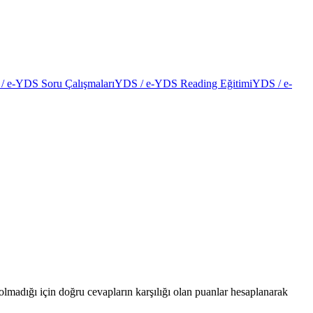
/ e-YDS Soru Çalışmaları
YDS / e-YDS Reading Eğitimi
YDS / e-
madığı için doğru cevapların karşılığı olan puanlar hesaplanarak