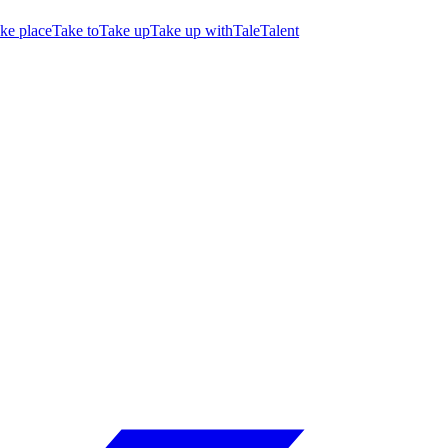
ke place
Take to
Take up
Take up with
Tale
Talent