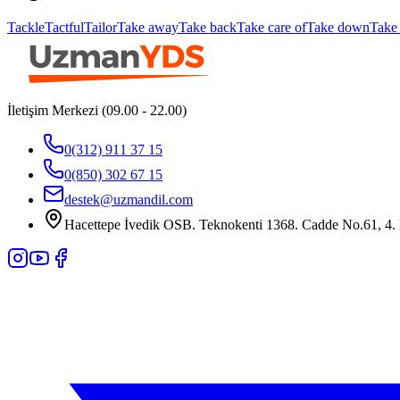
Tackle
Tactful
Tailor
Take away
Take back
Take care of
Take down
Take 
İletişim Merkezi (09.00 - 22.00)
0(312) 911 37 15
0(850) 302 67 15
destek@uzmandil.com
Hacettepe İvedik OSB. Teknokenti 1368. Cadde No.61, 4