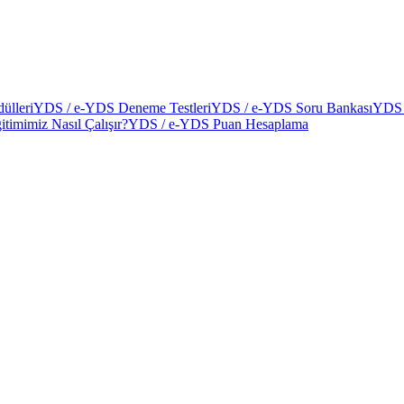
ülleri
YDS / e-YDS Deneme Testleri
YDS / e-YDS Soru Bankası
YDS 
itimimiz Nasıl Çalışır?
YDS / e-YDS Puan Hesaplama