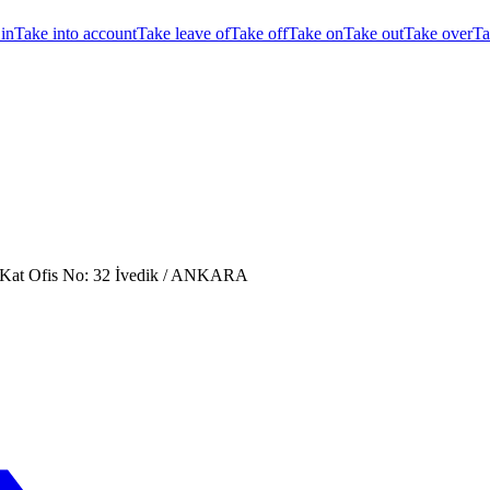
in
Take into account
Take leave of
Take off
Take on
Take out
Take over
Ta
. Kat Ofis No: 32 İvedik / ANKARA