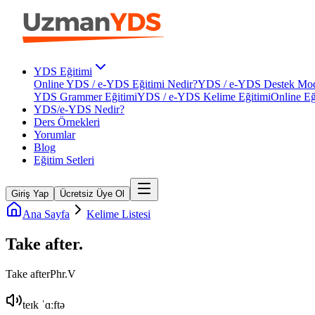
YDS Eğitimi
Online YDS / e-YDS Eğitimi Nedir?
YDS / e-YDS Destek Mod
YDS Grammer Eğitimi
YDS / e-YDS Kelime Eğitimi
Online Eğ
YDS/e-YDS Nedir?
Ders Örnekleri
Yorumlar
Blog
Eğitim Setleri
Giriş Yap
Ücretsiz Üye Ol
Ana Sayfa
Kelime Listesi
Take after
.
Take after
Phr.V
teɪk ˈɑːftə