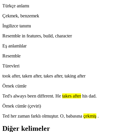
Türkçe anlamı
Çekmek, benzemek
İngilizce tanımı
Resemble in features, build, character
Eş anlamlılar
Resemble
Türevleri
took after, taken after, takes after, taking after
Örnek cümle
Ted's always been different. He
takes after
his dad.
Örnek cümle (çeviri)
Ted her zaman farklı olmuştur. O, babasına
çekmiş
.
Diğer kelimeler