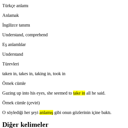
Türkçe anlamı
Anlamak
İngilizce tanımı
Understand, comprehend
Eş anlamlılar
Understand
Türevleri
taken in, takes in, taking in, took in
Örnek cümle
Gazing up into his eyes, she seemed to
take in
all he said.
Örnek cümle (çeviri)
O söylediği her şeyi
anlamış
gibi onun gözlerinin içine baktı.
Diğer kelimeler