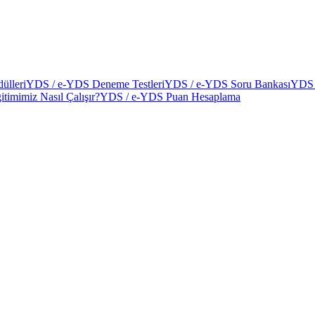
ülleri
YDS / e-YDS Deneme Testleri
YDS / e-YDS Soru Bankası
YDS 
itimimiz Nasıl Çalışır?
YDS / e-YDS Puan Hesaplama