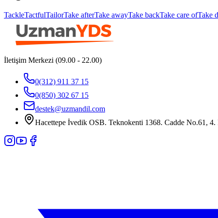
Tackle
Tactful
Tailor
Take after
Take away
Take back
Take care of
Take 
İletişim Merkezi (09.00 - 22.00)
0(312) 911 37 15
0(850) 302 67 15
destek@uzmandil.com
Hacettepe İvedik OSB. Teknokenti 1368. Cadde No.61, 4