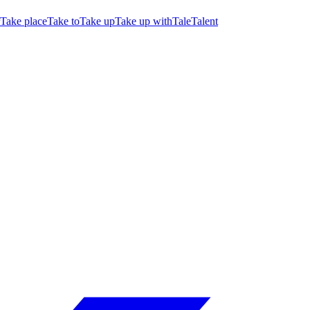
Take place
Take to
Take up
Take up with
Tale
Talent