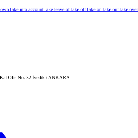
down
Take into account
Take leave of
Take off
Take on
Take out
Take over
. Kat Ofis No: 32 İvedik / ANKARA