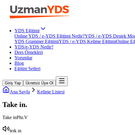
YDS Eğitimi
Online YDS / e-YDS Eğitimi Nedir?
YDS / e-YDS Destek Mod
YDS Grammer Eğitimi
YDS / e-YDS Kelime Eğitimi
Online Eğ
YDS/e-YDS Nedir?
Ders Örnekleri
Yorumlar
Blog
Eğitim Setleri
Giriş Yap
Ücretsiz Üye Ol
Ana Sayfa
Kelime Listesi
Take in
.
Take in
Phr.V
teɪk ɪn