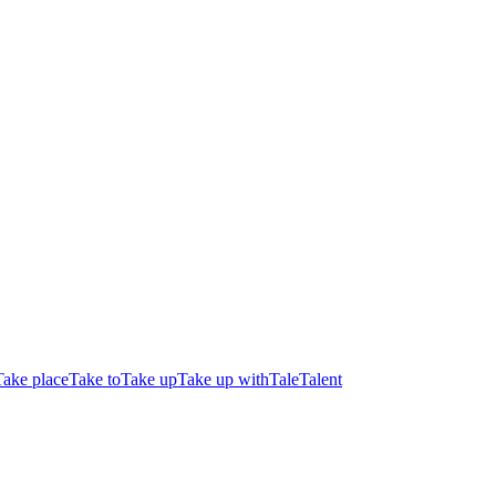
Take place
Take to
Take up
Take up with
Tale
Talent