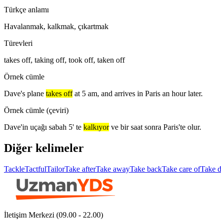
Türkçe anlamı
Havalanmak, kalkmak, çıkartmak
Türevleri
takes off, taking off, took off, taken off
Örnek cümle
Dave's plane
takes off
at 5 am, and arrives in Paris an hour later.
Örnek cümle (çeviri)
Dave'in uçağı sabah 5' te
kalkıyor
ve bir saat sonra Paris'te olur.
Diğer kelimeler
Tackle
Tactful
Tailor
Take after
Take away
Take back
Take care of
Take 
İletişim Merkezi (09.00 - 22.00)