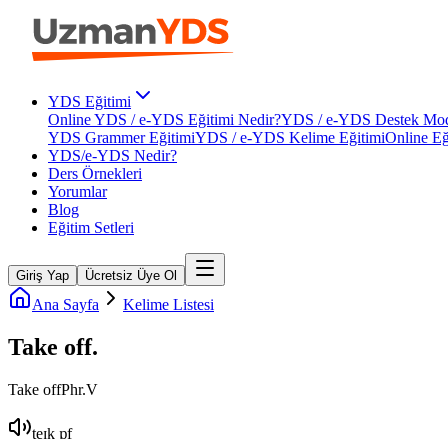
YDS Eğitimi
Online YDS / e-YDS Eğitimi Nedir?
YDS / e-YDS Destek Mod
YDS Grammer Eğitimi
YDS / e-YDS Kelime Eğitimi
Online Eğ
YDS/e-YDS Nedir?
Ders Örnekleri
Yorumlar
Blog
Eğitim Setleri
Giriş Yap
Ücretsiz Üye Ol
Ana Sayfa
Kelime Listesi
Take off
.
Take off
Phr.V
teɪk ɒf