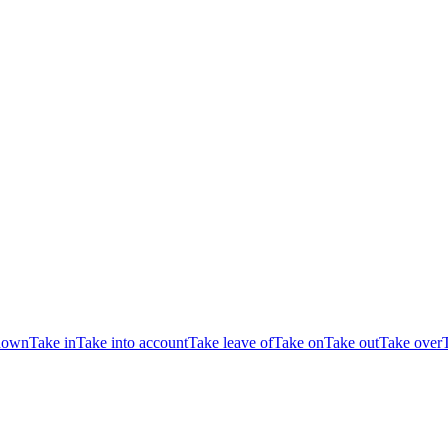
down
Take in
Take into account
Take leave of
Take on
Take out
Take over