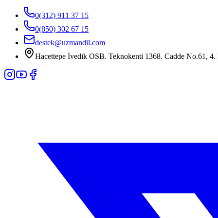
0(312) 911 37 15
0(850) 302 67 15
destek@uzmandil.com
Hacettepe İvedik OSB. Teknokenti 1368. Cadde No.61, 4