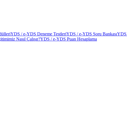
ülleri
YDS / e-YDS Deneme Testleri
YDS / e-YDS Soru Bankası
YDS 
itimimiz Nasıl Çalışır?
YDS / e-YDS Puan Hesaplama