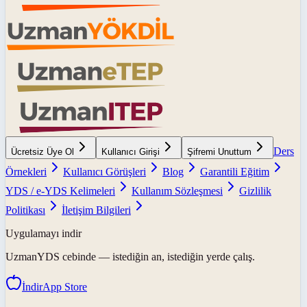
Ders
Ücretsiz Üye Ol
Kullanıcı Girişi
Şifremi Unuttum
Örnekleri
Kullanıcı Görüşleri
Blog
Garantili Eğitim
YDS / e-YDS Kelimeleri
Kullanım Sözleşmesi
Gizlilik
Politikası
İletişim Bilgileri
Uygulamayı indir
UzmanYDS
cebinde — istediğin an, istediğin yerde çalış.
İndir
App Store