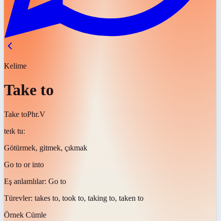
Kelime
Take to
Take to
Phr.V
teɪk tuː
Götürmek, gitmek, çıkmak
Go to or into
Eş anlamlılar:
Go to
Türevler:
takes to, took to, taking to, taken to
Örnek Cümle