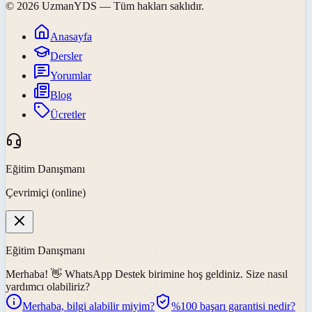
©
2026
UzmanYDS
— Tüm hakları saklıdır.
Anasayfa
Dersler
Yorumlar
Blog
Ücretler
Eğitim Danışmanı
Çevrimiçi (online)
Eğitim Danışmanı
Merhaba! 👋
WhatsApp Destek
birimine hoş geldiniz. Size nasıl
yardımcı olabiliriz?
Merhaba, bilgi alabilir miyim?
%100 başarı garantisi nedir?