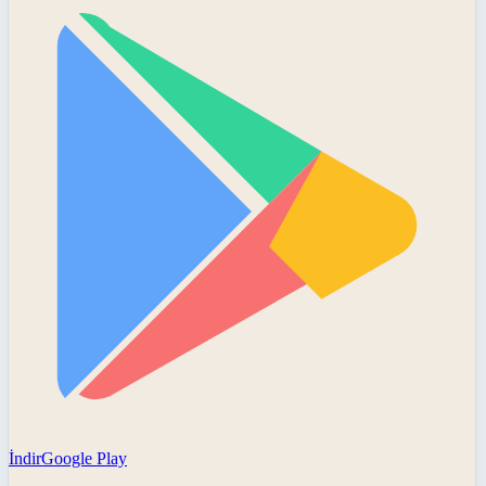
İndir
Google Play