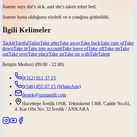
Joanne says she's sick, and she's
taken to
her bed.
Joanne hasta olduğunu söyledi ve o yatağına
götürüldü
.
İlgili Kelimeler
Tackle
Tactful
Tailor
Take after
Take away
Take back
Take care of
Take
down
Take in
Take into account
Take leave of
Take off
Take on
Take
out
Take over
Take place
Take up
Take up with
Tale
Talent
İletişim Merkezi (09.00 - 22.00)
0(312) 911 37 15
0(546) 855 07 15
(WhatsApp)
destek@uzmandil.com
Hacettepe İvedik OSB. Teknokenti 1368. Cadde No.61,
4. Kat Ofis No: 32 İvedik / ANKARA