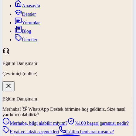
Anasayfa
Dersler
Yorumlar
Blog
Ücretler
Eğitim Danışmanı
Çevrimiçi (online)
Eğitim Danışmanı
Merhaba! 👋
WhatsApp Destek
birimine hoş geldiniz. Size nasıl
yardımcı olabiliriz?
Merhaba, bilgi alabilir miyim?
%100 başarı garantisi nedir?
Fiyat ve taksit seçenekleri
Lütfen beni arar mısınız?