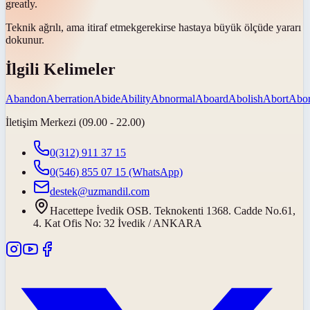
greatly.
Teknik ağrılı, ama
itiraf etmek
gerekirse hastaya büyük ölçüde yararı
dokunur.
İlgili Kelimeler
Abandon
Aberration
Abide
Ability
Abnormal
Aboard
Abolish
Abort
Abor
İletişim Merkezi (09.00 - 22.00)
0(312) 911 37 15
0(546) 855 07 15
(WhatsApp)
destek@uzmandil.com
Hacettepe İvedik OSB. Teknokenti 1368. Cadde No.61,
4. Kat Ofis No: 32 İvedik / ANKARA