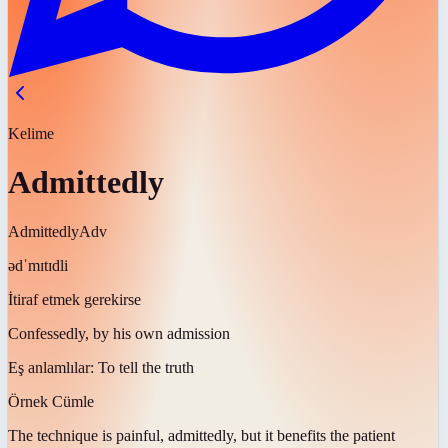
Kelime
Admittedly
Admittedly
Adv
ədˈmɪtɪdli
İtiraf etmek gerekirse
Confessedly, by his own admission
Eş anlamlılar:
To tell the truth
Örnek Cümle
The technique is painful,
admittedly
, but it benefits the patient