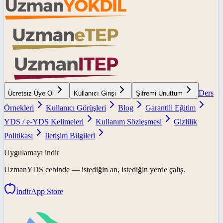
Ders
Ücretsiz Üye Ol
Kullanıcı Girişi
Şifremi Unuttum
Örnekleri
Kullanıcı Görüşleri
Blog
Garantili Eğitim
YDS / e-YDS Kelimeleri
Kullanım Sözleşmesi
Gizlilik
Politikası
İletişim Bilgileri
Uygulamayı indir
UzmanYDS
cebinde — istediğin an, istediğin yerde çalış.
İndir
App Store