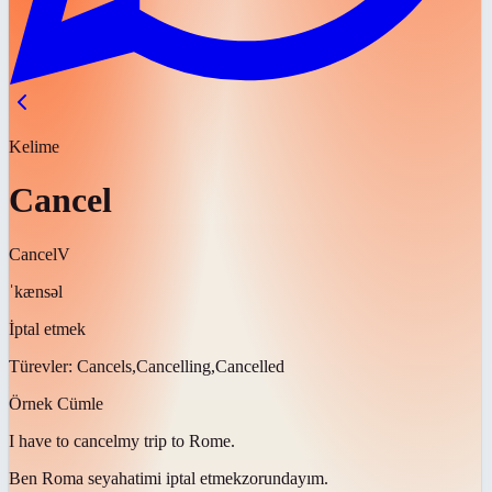
Kelime
Cancel
Cancel
V
ˈkænsəl
İptal etmek
Türevler:
Cancels,Cancelling,Cancelled
Örnek Cümle
I have to
cancel
my trip to Rome.
Ben Roma seyahatimi
iptal etmek
zorundayım.