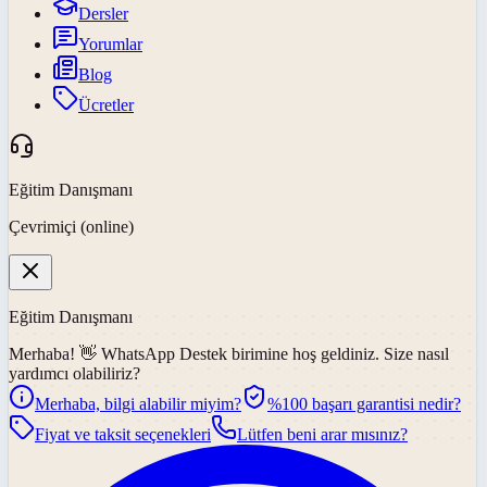
Dersler
Yorumlar
Blog
Ücretler
Eğitim Danışmanı
Çevrimiçi (online)
Eğitim Danışmanı
Merhaba! 👋
WhatsApp Destek
birimine hoş geldiniz. Size nasıl
yardımcı olabiliriz?
Merhaba, bilgi alabilir miyim?
%100 başarı garantisi nedir?
Fiyat ve taksit seçenekleri
Lütfen beni arar mısınız?