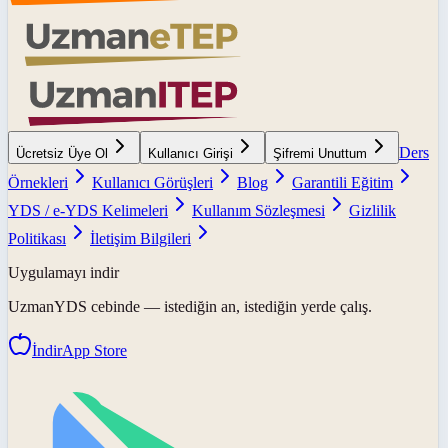
Ders
Ücretsiz Üye Ol
Kullanıcı Girişi
Şifremi Unuttum
Örnekleri
Kullanıcı Görüşleri
Blog
Garantili Eğitim
YDS / e-YDS Kelimeleri
Kullanım Sözleşmesi
Gizlilik
Politikası
İletişim Bilgileri
Uygulamayı indir
UzmanYDS
cebinde — istediğin an, istediğin yerde çalış.
İndir
App Store