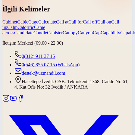
İlgili Kelimeler
Cabinet
Cable
Cage
Calculate
Call at
Call for
Call off
Call on
Call
up
Calm
Calorific
Came
across
Candidate
Candle
Canister
Canopy
Canyon
Cap
Capability
Capabl
İletişim Merkezi (09.00 - 22.00)
0(312) 911 37 15
0(546) 855 07 15
(WhatsApp)
destek@uzmandil.com
Hacettepe İvedik OSB. Teknokenti 1368. Cadde No.61,
4. Kat Ofis No: 32 İvedik / ANKARA