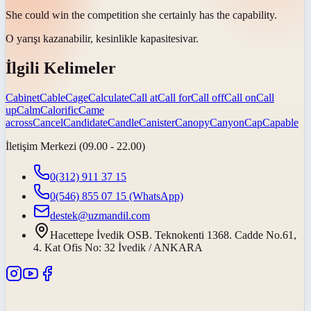
She could win the competition she certainly has the
capability
.
O yarışı kazanabilir, kesinlikle
kapasitesi
var.
İlgili Kelimeler
Cabinet
Cable
Cage
Calculate
Call at
Call for
Call off
Call on
Call
up
Calm
Calorific
Came
across
Cancel
Candidate
Candle
Canister
Canopy
Canyon
Cap
Capable
İletişim Merkezi (09.00 - 22.00)
0(312) 911 37 15
0(546) 855 07 15
(WhatsApp)
destek@uzmandil.com
Hacettepe İvedik OSB. Teknokenti 1368. Cadde No.61,
4. Kat Ofis No: 32 İvedik / ANKARA