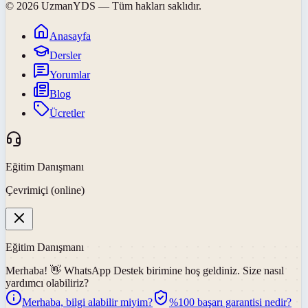
©
2026
UzmanYDS
— Tüm hakları saklıdır.
Anasayfa
Dersler
Yorumlar
Blog
Ücretler
Eğitim Danışmanı
Çevrimiçi (online)
Eğitim Danışmanı
Merhaba! 👋
WhatsApp Destek
birimine hoş geldiniz. Size nasıl
yardımcı olabiliriz?
Merhaba, bilgi alabilir miyim?
%100 başarı garantisi nedir?