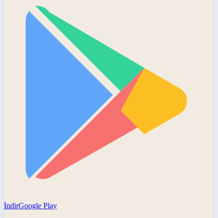
İndir
Google Play