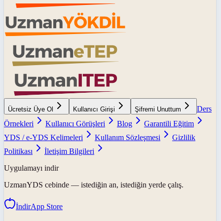
Ders
Ücretsiz Üye Ol
Kullanıcı Girişi
Şifremi Unuttum
Örnekleri
Kullanıcı Görüşleri
Blog
Garantili Eğitim
YDS / e-YDS Kelimeleri
Kullanım Sözleşmesi
Gizlilik
Politikası
İletişim Bilgileri
Uygulamayı indir
UzmanYDS
cebinde — istediğin an, istediğin yerde çalış.
İndir
App Store