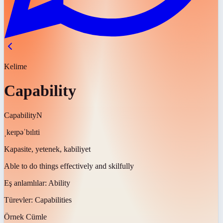
Kelime
Capability
Capability
N
ˌkeɪpəˈbɪlɪti
Kapasite, yetenek, kabiliyet
Able to do things effectively and skilfully
Eş anlamlılar:
Ability
Türevler:
Capabilities
Örnek Cümle