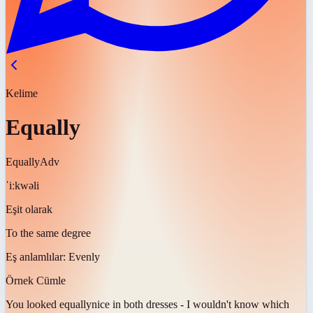
Kelime
Equally
Equally
Adv
ˈiːkwəli
Eşit olarak
To the same degree
Eş anlamlılar:
Evenly
Örnek Cümle
You looked
equally
nice in both dresses - I wouldn't know which