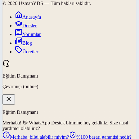
©
2026
UzmanYDS
— Tüm hakları saklıdır.
Anasayfa
Dersler
Yorumlar
Blog
Ücretler
Eğitim Danışmanı
Çevrimiçi (online)
Eğitim Danışmanı
Merhaba! 👋
WhatsApp Destek
birimine hoş geldiniz. Size nasıl
yardımcı olabiliriz?
Merhaba, bilgi alabilir miyim?
%100 başarı garantisi nedir?