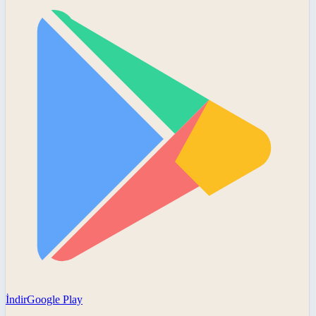
İndir
Google Play