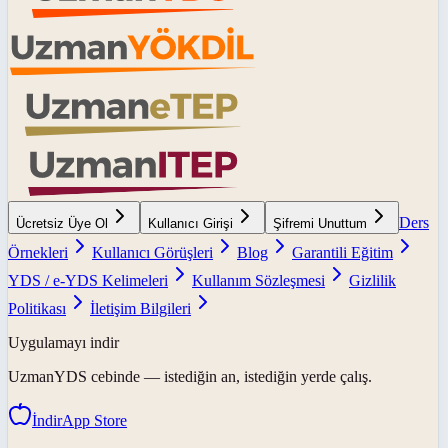
Ders
Ücretsiz Üye Ol
Kullanıcı Girişi
Şifremi Unuttum
Örnekleri
Kullanıcı Görüşleri
Blog
Garantili Eğitim
YDS / e-YDS Kelimeleri
Kullanım Sözleşmesi
Gizlilik
Politikası
İletişim Bilgileri
Uygulamayı indir
UzmanYDS
cebinde — istediğin an, istediğin yerde çalış.
İndir
App Store