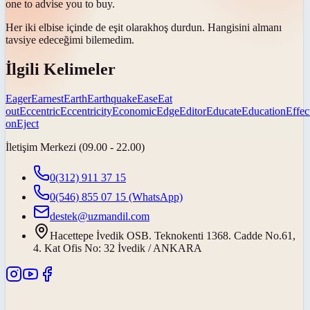
one to advise you to buy.
Her iki elbise içinde de
eşit olarak
hoş durdun. Hangisini almanı
tavsiye edeceğimi bilemedim.
İlgili Kelimeler
Eager
Earnest
Earth
Earthquake
Ease
Eat
out
Eccentric
Eccentricity
Economic
Edge
Editor
Educate
Education
Effec
on
Eject
İletişim Merkezi (09.00 - 22.00)
0(312) 911 37 15
0(546) 855 07 15
(WhatsApp)
destek@uzmandil.com
Hacettepe İvedik OSB. Teknokenti 1368. Cadde No.61,
4. Kat Ofis No: 32 İvedik / ANKARA