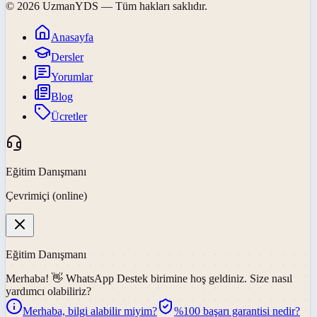
©
2026
UzmanYDS
— Tüm hakları saklıdır.
Anasayfa
Dersler
Yorumlar
Blog
Ücretler
Eğitim Danışmanı
Çevrimiçi (online)
Eğitim Danışmanı
Merhaba! 👋
WhatsApp Destek
birimine hoş geldiniz. Size nasıl
yardımcı olabiliriz?
Merhaba, bilgi alabilir miyim?
%100 başarı garantisi nedir?