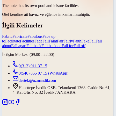
The hotel has its own pool and leisure
facilities
.
Otel kendine ait havuz ve eğlence
imkanlarına
sahiptir.
İlgili Kelimeler
Fabric
Fabricate
Fabulous
Face up
to
Facilitate
Facilities
Fade
Fail
Faint
Fair
Fairly
Faith
Fake
Fall
Fall
about
Fall apart
Fall back
Fall back on
Fall for
Fall off
İletişim Merkezi (09.00 - 22.00)
0(312) 911 37 15
0(546) 855 07 15
(WhatsApp)
destek@uzmandil.com
Hacettepe İvedik OSB. Teknokenti 1368. Cadde No.61,
4. Kat Ofis No: 32 İvedik / ANKARA