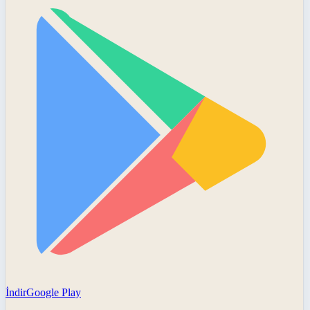
İndir
Google Play