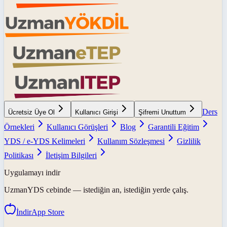
Ders
Ücretsiz Üye Ol
Kullanıcı Girişi
Şifremi Unuttum
Örnekleri
Kullanıcı Görüşleri
Blog
Garantili Eğitim
YDS / e-YDS Kelimeleri
Kullanım Sözleşmesi
Gizlilik
Politikası
İletişim Bilgileri
Uygulamayı indir
UzmanYDS
cebinde — istediğin an, istediğin yerde çalış.
İndir
App Store