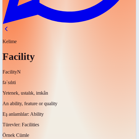
Kelime
Facility
Facility
N
fəˈsɪlɪti
Yetenek, ustalık, imkân
An ability, feature or quality
Eş anlamlılar:
Ability
Türevler:
Facilities
Örnek Cümle