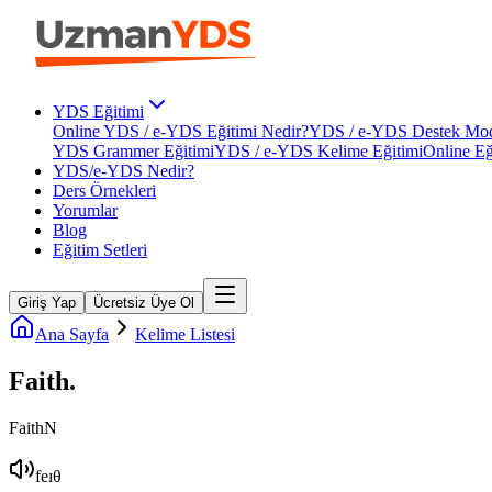
YDS Eğitimi
Online YDS / e-YDS Eğitimi Nedir?
YDS / e-YDS Destek Mod
YDS Grammer Eğitimi
YDS / e-YDS Kelime Eğitimi
Online Eğ
YDS/e-YDS Nedir?
Ders Örnekleri
Yorumlar
Blog
Eğitim Setleri
Giriş Yap
Ücretsiz Üye Ol
Ana Sayfa
Kelime Listesi
Faith
.
Faith
N
feɪθ