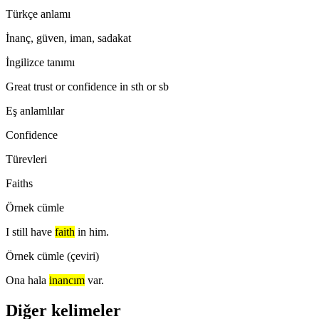
Türkçe anlamı
İnanç, güven, iman, sadakat
İngilizce tanımı
Great trust or confidence in sth or sb
Eş anlamlılar
Confidence
Türevleri
Faiths
Örnek cümle
I still have
faith
in him.
Örnek cümle (çeviri)
Ona hala
inancım
var.
Diğer kelimeler