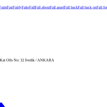
Faint
Fair
Fairly
Fake
Fall
Fall about
Fall apart
Fall back
Fall back on
Fall fo
. Kat Ofis No: 32 İvedik / ANKARA