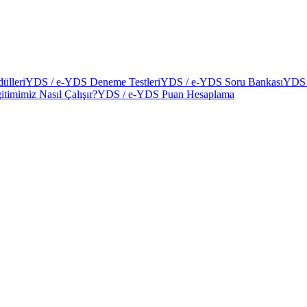
ülleri
YDS / e-YDS Deneme Testleri
YDS / e-YDS Soru Bankası
YDS 
itimimiz Nasıl Çalışır?
YDS / e-YDS Puan Hesaplama