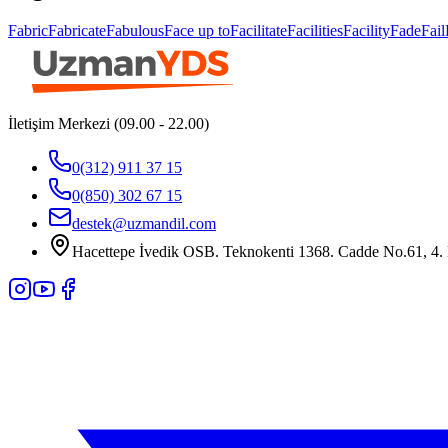
Fabric
Fabricate
Fabulous
Face up to
Facilitate
Facilities
Facility
Fade
Fail
İletişim Merkezi (09.00 - 22.00)
0(312) 911 37 15
0(850) 302 67 15
destek@uzmandil.com
Hacettepe İvedik OSB. Teknokenti 1368. Cadde No.61, 4