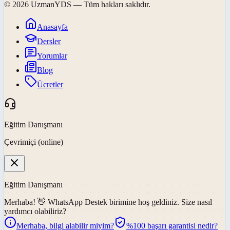
©
2026
UzmanYDS
— Tüm hakları saklıdır.
Anasayfa
Dersler
Yorumlar
Blog
Ücretler
Eğitim Danışmanı
Çevrimiçi (online)
Eğitim Danışmanı
Merhaba! 👋
WhatsApp Destek
birimine hoş geldiniz. Size nasıl
yardımcı olabiliriz?
Merhaba, bilgi alabilir miyim?
%100 başarı garantisi nedir?