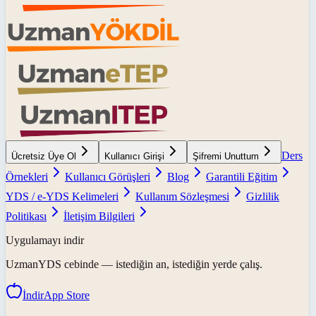
Ders
Ücretsiz Üye Ol
Kullanıcı Girişi
Şifremi Unuttum
Örnekleri
Kullanıcı Görüşleri
Blog
Garantili Eğitim
YDS / e-YDS Kelimeleri
Kullanım Sözleşmesi
Gizlilik
Politikası
İletişim Bilgileri
Uygulamayı indir
UzmanYDS
cebinde — istediğin an, istediğin yerde çalış.
İndir
App Store