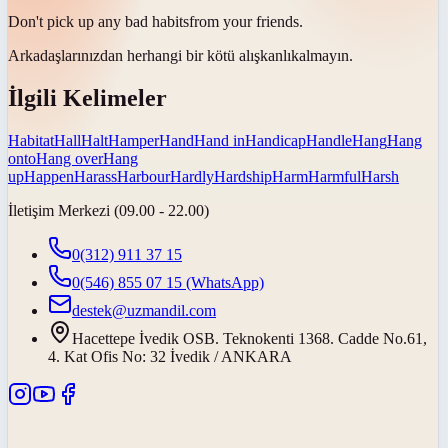
Don't pick up any bad
habits
from your friends.
Arkadaşlarınızdan herhangi bir kötü
alışkanlık
almayın.
İlgili Kelimeler
Habitat
Hall
Halt
Hamper
Hand
Hand in
Handicap
Handle
Hang
Hang
onto
Hang over
Hang
up
Happen
Harass
Harbour
Hardly
Hardship
Harm
Harmful
Harsh
İletişim Merkezi (09.00 - 22.00)
0(312) 911 37 15
0(546) 855 07 15
(WhatsApp)
destek@uzmandil.com
Hacettepe İvedik OSB. Teknokenti 1368. Cadde No.61,
4. Kat Ofis No: 32 İvedik / ANKARA