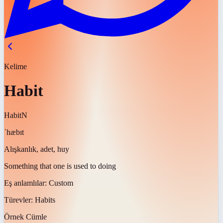
Kelime
Habit
Habit
N
ˈhæbɪt
Alışkanlık, adet, huy
Something that one is used to doing
Eş anlamlılar:
Custom
Türevler:
Habits
Örnek Cümle