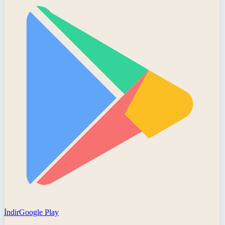
İndir
Google Play