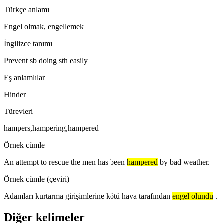
Türkçe anlamı
Engel olmak, engellemek
İngilizce tanımı
Prevent sb doing sth easily
Eş anlamlılar
Hinder
Türevleri
hampers,hampering,hampered
Örnek cümle
An attempt to rescue the men has been
hampered
by bad weather.
Örnek cümle (çeviri)
Adamları kurtarma girişimlerine kötü hava tarafından
engel olundu
.
Diğer kelimeler