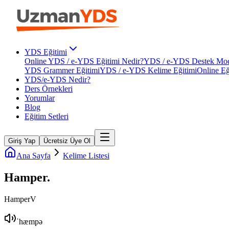
YDS Eğitimi
Online YDS / e-YDS Eğitimi Nedir?
YDS / e-YDS Destek Mod
YDS Grammer Eğitimi
YDS / e-YDS Kelime Eğitimi
Online Eğ
YDS/e-YDS Nedir?
Ders Örnekleri
Yorumlar
Blog
Eğitim Setleri
Giriş Yap
Ücretsiz Üye Ol
Ana Sayfa
Kelime Listesi
Hamper
.
Hamper
V
ˈhæmpə