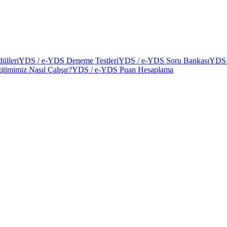
ülleri
YDS / e-YDS Deneme Testleri
YDS / e-YDS Soru Bankası
YDS 
itimimiz Nasıl Çalışır?
YDS / e-YDS Puan Hesaplama