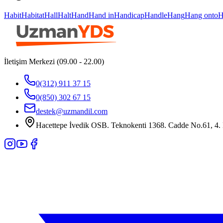
Habit
Habitat
Hall
Halt
Hand
Hand in
Handicap
Handle
Hang
Hang onto
H
İletişim Merkezi (09.00 - 22.00)
0(312) 911 37 15
0(850) 302 67 15
destek@uzmandil.com
Hacettepe İvedik OSB. Teknokenti 1368. Cadde No.61, 4