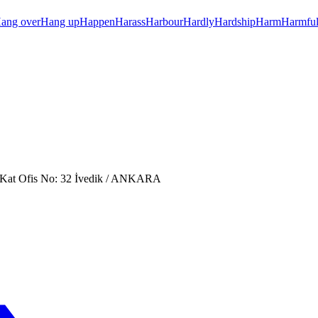
ang over
Hang up
Happen
Harass
Harbour
Hardly
Hardship
Harm
Harmfu
. Kat Ofis No: 32 İvedik / ANKARA