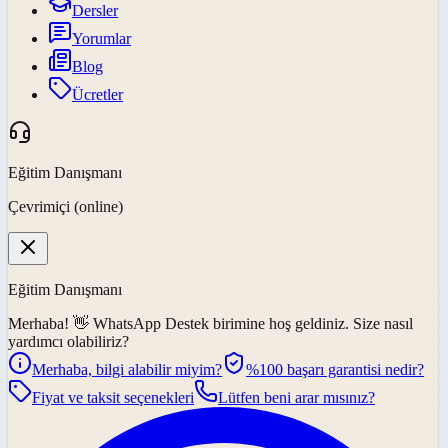
Dersler
Yorumlar
Blog
Ücretler
Eğitim Danışmanı
Çevrimiçi (online)
Eğitim Danışmanı
Merhaba! 👋
WhatsApp Destek
birimine hoş geldiniz. Size nasıl
yardımcı olabiliriz?
Merhaba, bilgi alabilir miyim?
%100 başarı garantisi nedir?
Fiyat ve taksit seçenekleri
Lütfen beni arar mısınız?