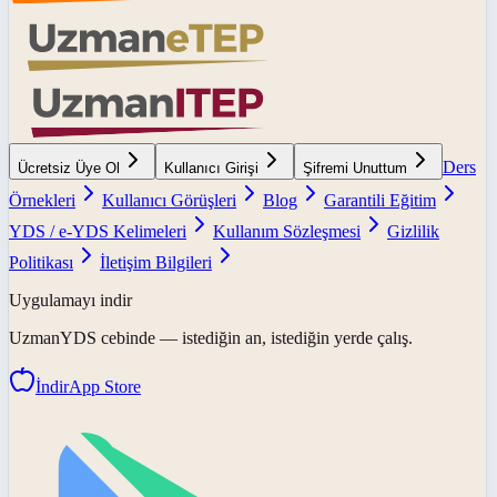
Ders
Ücretsiz Üye Ol
Kullanıcı Girişi
Şifremi Unuttum
Örnekleri
Kullanıcı Görüşleri
Blog
Garantili Eğitim
YDS / e-YDS Kelimeleri
Kullanım Sözleşmesi
Gizlilik
Politikası
İletişim Bilgileri
Uygulamayı indir
UzmanYDS
cebinde — istediğin an, istediğin yerde çalış.
İndir
App Store