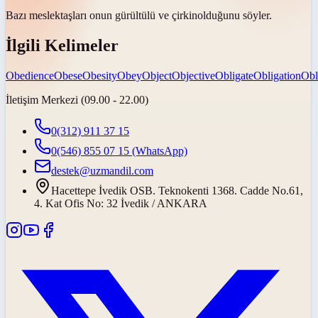
Bazı meslektaşları onun gürültülü ve
çirkin
olduğunu söyler.
İlgili Kelimeler
Obedience
Obese
Obesity
Obey
Object
Objective
Obligate
Obligation
Obl
İletişim Merkezi (09.00 - 22.00)
0(312) 911 37 15
0(546) 855 07 15
(WhatsApp)
destek@uzmandil.com
Hacettepe İvedik OSB. Teknokenti 1368. Cadde No.61,
4. Kat Ofis No: 32 İvedik / ANKARA