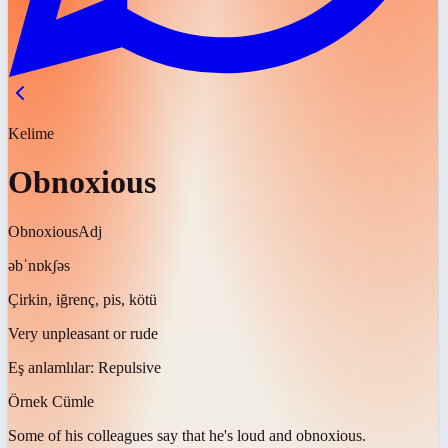
Kelime
Obnoxious
Obnoxious
Adj
əbˈnɒkʃəs
Çirkin, iğrenç, pis, kötü
Very unpleasant or rude
Eş anlamlılar:
Repulsive
Örnek Cümle
Some of his colleagues say that he's loud and
obnoxious
.