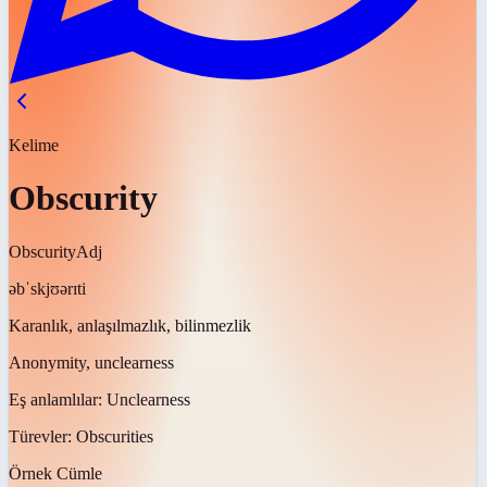
Kelime
Obscurity
Obscurity
Adj
əbˈskjʊərɪti
Karanlık, anlaşılmazlık, bilinmezlik
Anonymity, unclearness
Eş anlamlılar:
Unclearness
Türevler:
Obscurities
Örnek Cümle