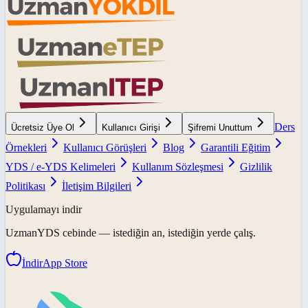
Ders
Ücretsiz Üye Ol
Kullanıcı Girişi
Şifremi Unuttum
Örnekleri
Kullanıcı Görüşleri
Blog
Garantili Eğitim
YDS / e-YDS Kelimeleri
Kullanım Sözleşmesi
Gizlilik
Politikası
İletişim Bilgileri
Uygulamayı indir
UzmanYDS
cebinde — istediğin an, istediğin yerde çalış.
İndir
App Store