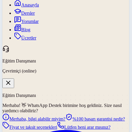
Anasayfa
Dersler
Yorumlar
Blog
Ücretler
Eğitim Danışmanı
Çevrimiçi (online)
Eğitim Danışmanı
Merhaba! 👋
WhatsApp Destek
birimine hoş geldiniz. Size nasıl
yardımcı olabiliriz?
Merhaba, bilgi alabilir miyim?
%100 başarı garantisi nedir?
Fiyat ve taksit seçenekleri
Lütfen beni arar mısınız?