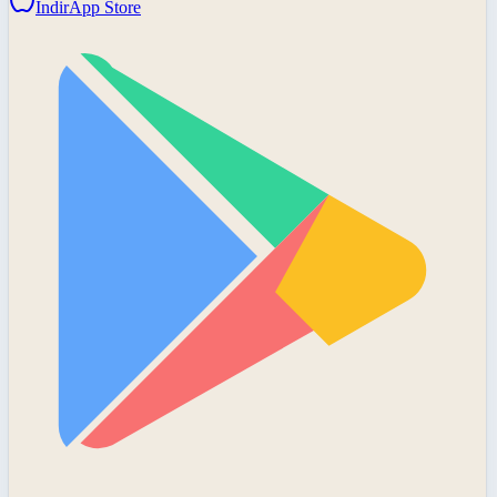
İndir
App Store