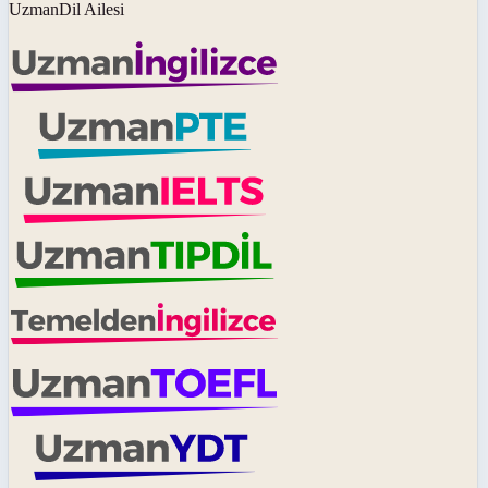
UzmanDil Ailesi