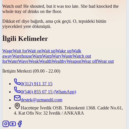
Watch out
! He shouted, but it was too late. She had knocked the
whole tray of drinks on the floor.
Dikkat et
! diye bağırdı, ama çok geçti. O, tepsideki bütün
yiyecekleri yere dökmüştü.
İlgili Kelimeler
Wage
Wait for
Wait on
Wait up
Wake up
Walk
away
Warehouse
Warn
Warp
Wary
Waste
Watch out
for
Water
Wave
Weak
Wealth
Wealthy
Weapon
Wear off
Wear out
İletişim Merkezi (09.00 - 22.00)
0(312) 911 37 15
0(546) 855 07 15
(WhatsApp)
destek@uzmandil.com
Hacettepe İvedik OSB. Teknokenti 1368. Cadde No.61,
4. Kat Ofis No: 32 İvedik / ANKARA