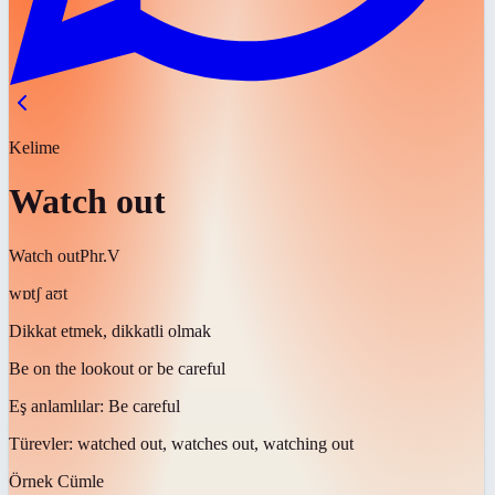
Kelime
Watch out
Watch out
Phr.V
wɒtʃ aʊt
Dikkat etmek, dikkatli olmak
Be on the lookout or be careful
Eş anlamlılar:
Be careful
Türevler:
watched out, watches out, watching out
Örnek Cümle