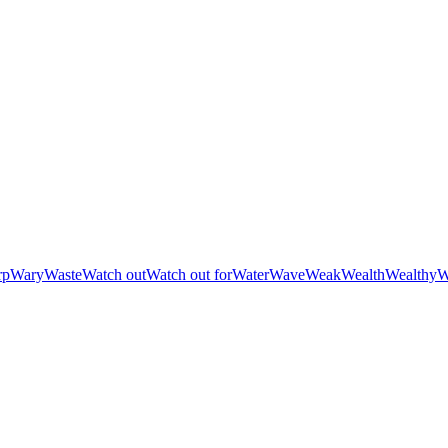
rp
Wary
Waste
Watch out
Watch out for
Water
Wave
Weak
Wealth
Wealthy
W