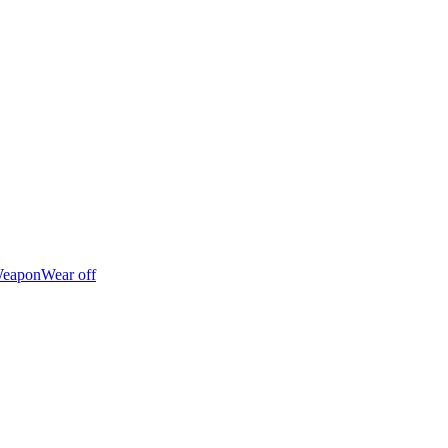
eapon
Wear off