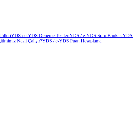
ülleri
YDS / e-YDS Deneme Testleri
YDS / e-YDS Soru Bankası
YDS 
itimimiz Nasıl Çalışır?
YDS / e-YDS Puan Hesaplama