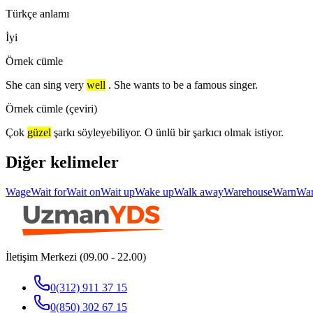
Türkçe anlamı
İyi
Örnek cümle
She can sing very
well
. She wants to be a famous singer.
Örnek cümle (çeviri)
Çok
güzel
şarkı söyleyebiliyor. O ünlü bir şarkıcı olmak istiyor.
Diğer kelimeler
Wage
Wait for
Wait on
Wait up
Wake up
Walk away
Warehouse
Warn
Wa
İletişim Merkezi (09.00 - 22.00)
0(312) 911 37 15
0(850) 302 67 15