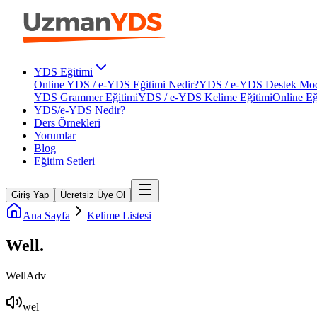
YDS Eğitimi
Online YDS / e-YDS Eğitimi Nedir?
YDS / e-YDS Destek Mod
YDS Grammer Eğitimi
YDS / e-YDS Kelime Eğitimi
Online Eğ
YDS/e-YDS Nedir?
Ders Örnekleri
Yorumlar
Blog
Eğitim Setleri
Giriş Yap
Ücretsiz Üye Ol
Ana Sayfa
Kelime Listesi
Well
.
Well
Adv
wel