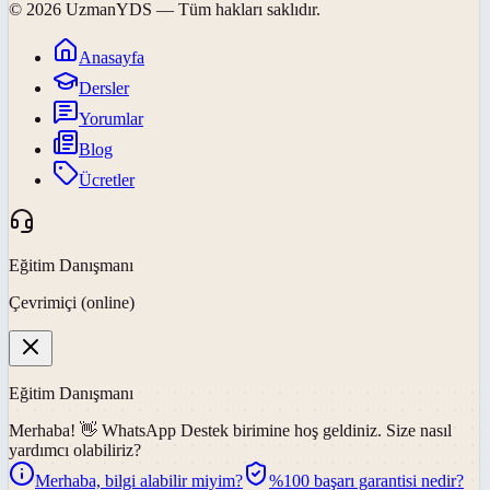
©
2026
UzmanYDS
— Tüm hakları saklıdır.
Anasayfa
Dersler
Yorumlar
Blog
Ücretler
Eğitim Danışmanı
Çevrimiçi (online)
Eğitim Danışmanı
Merhaba! 👋
WhatsApp Destek
birimine hoş geldiniz. Size nasıl
yardımcı olabiliriz?
Merhaba, bilgi alabilir miyim?
%100 başarı garantisi nedir?