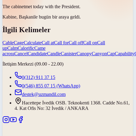
The
cabinet
met today with the President.
Kabine,
Başkan
ile bugün bir araya geldi.
İlgili Kelimeler
Cable
Cage
Calculate
Call at
Call for
Call off
Call on
Call
up
Calm
Calorific
Came
across
Cancel
Candidate
Candle
Canister
Canopy
Canyon
Cap
Capability
İletişim Merkezi (09.00 - 22.00)
0(312) 911 37 15
0(546) 855 07 15
(WhatsApp)
destek@uzmandil.com
Hacettepe İvedik OSB. Teknokenti 1368. Cadde No.61,
4. Kat Ofis No: 32 İvedik / ANKARA