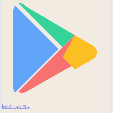
İndir
Google Play