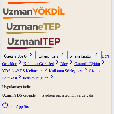
Ders
Ücretsiz Üye Ol
Kullanıcı Girişi
Şifremi Unuttum
Örnekleri
Kullanıcı Görüşleri
Blog
Garantili Eğitim
YDS / e-YDS Kelimeleri
Kullanım Sözleşmesi
Gizlilik
Politikası
İletişim Bilgileri
Uygulamayı indir
UzmanYDS
cebinde — istediğin an, istediğin yerde çalış.
İndir
App Store