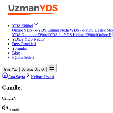
YDS Eğitimi
Online YDS / e-YDS Eğitimi Nedir?
YDS / e-YDS Destek Mod
YDS Grammer Eğitimi
YDS / e-YDS Kelime Eğitimi
Online Eğ
YDS/e-YDS Nedir?
Ders Örnekleri
Yorumlar
Blog
Eğitim Setleri
Giriş Yap
Ücretsiz Üye Ol
Ana Sayfa
Kelime Listesi
Candle
.
Candle
N
ˈkændl̩