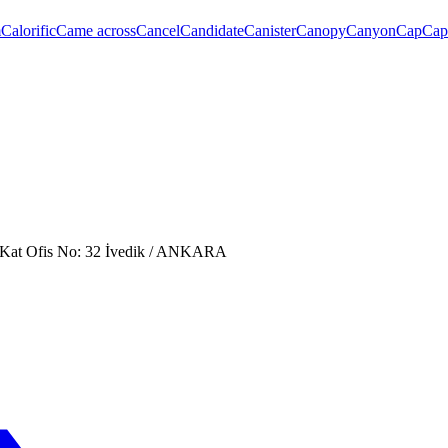
m
Calorific
Came across
Cancel
Candidate
Canister
Canopy
Canyon
Cap
Capa
. Kat Ofis No: 32 İvedik / ANKARA