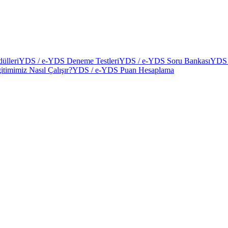
ülleri
YDS / e-YDS Deneme Testleri
YDS / e-YDS Soru Bankası
YDS 
itimimiz Nasıl Çalışır?
YDS / e-YDS Puan Hesaplama