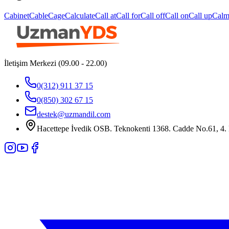
Cabinet
Cable
Cage
Calculate
Call at
Call for
Call off
Call on
Call up
Cal
İletişim Merkezi (09.00 - 22.00)
0(312) 911 37 15
0(850) 302 67 15
destek@uzmandil.com
Hacettepe İvedik OSB. Teknokenti 1368. Cadde No.61, 4