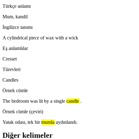
Türkçe anlamı
Mum, kandil
İngilizce tanımı
A cylindrical piece of wax with a wick
Eş anlamlılar
Cresset
Türevleri
Candles
Örnek cümle
The bedroom was lit by a single
candle
.
Örnek cümle (çeviri)
Yatak odası, tek bir
mumla
aydınlandı.
Diğer kelimeler