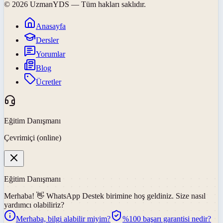
©
2026
UzmanYDS
— Tüm hakları saklıdır.
Anasayfa
Dersler
Yorumlar
Blog
Ücretler
Eğitim Danışmanı
Çevrimiçi (online)
Eğitim Danışmanı
Merhaba! 👋
WhatsApp Destek
birimine hoş geldiniz. Size nasıl
yardımcı olabiliriz?
Merhaba, bilgi alabilir miyim?
%100 başarı garantisi nedir?