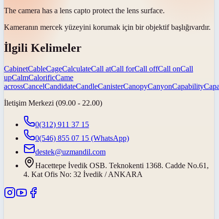
The camera has a lens
cap
to protect the lens surface.
Kameranın mercek yüzeyini korumak için bir objektif
başlığı
vardır.
İlgili Kelimeler
Cabinet
Cable
Cage
Calculate
Call at
Call for
Call off
Call on
Call
up
Calm
Calorific
Came
across
Cancel
Candidate
Candle
Canister
Canopy
Canyon
Capability
Capa
İletişim Merkezi (09.00 - 22.00)
0(312) 911 37 15
0(546) 855 07 15
(WhatsApp)
destek@uzmandil.com
Hacettepe İvedik OSB. Teknokenti 1368. Cadde No.61,
4. Kat Ofis No: 32 İvedik / ANKARA