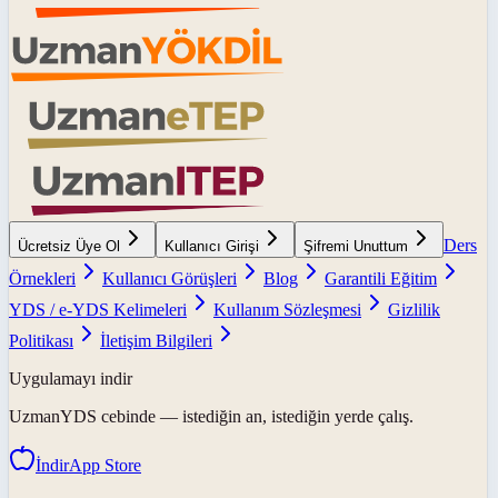
Ders
Ücretsiz Üye Ol
Kullanıcı Girişi
Şifremi Unuttum
Örnekleri
Kullanıcı Görüşleri
Blog
Garantili Eğitim
YDS / e-YDS Kelimeleri
Kullanım Sözleşmesi
Gizlilik
Politikası
İletişim Bilgileri
Uygulamayı indir
UzmanYDS
cebinde — istediğin an, istediğin yerde çalış.
İndir
App Store