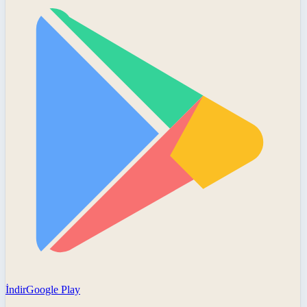
İndir
Google Play