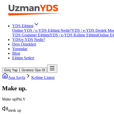
YDS Eğitimi
Online YDS / e-YDS Eğitimi Nedir?
YDS / e-YDS Destek Mod
YDS Grammer Eğitimi
YDS / e-YDS Kelime Eğitimi
Online Eğ
YDS/e-YDS Nedir?
Ders Örnekleri
Yorumlar
Blog
Eğitim Setleri
Giriş Yap
Ücretsiz Üye Ol
Ana Sayfa
Kelime Listesi
Make up
.
Make up
Phr.V
meɪk ʌp