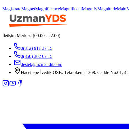
Magistrate
Magnet
Magnificence
Magnificent
Magnify
Magnitude
Main
M
İletişim Merkezi (09.00 - 22.00)
0(312) 911 37 15
0(850) 302 67 15
destek@uzmandil.com
Hacettepe İvedik OSB. Teknokenti 1368. Cadde No.61, 4