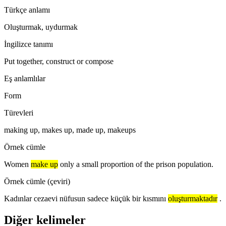
Türkçe anlamı
Oluşturmak, uydurmak
İngilizce tanımı
Put together, construct or compose
Eş anlamlılar
Form
Türevleri
making up, makes up, made up, makeups
Örnek cümle
Women
make up
only a small proportion of the prison population.
Örnek cümle (çeviri)
Kadınlar cezaevi nüfusun sadece küçük bir kısmını
oluşturmaktadır
.
Diğer kelimeler