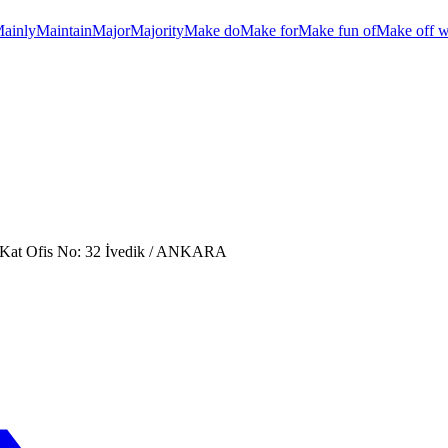
ainly
Maintain
Major
Majority
Make do
Make for
Make fun of
Make off w
. Kat Ofis No: 32 İvedik / ANKARA