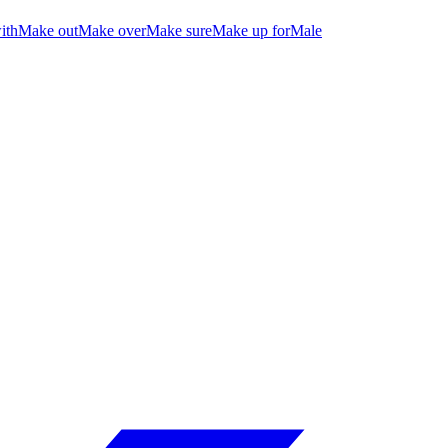
ith
Make out
Make over
Make sure
Make up for
Male