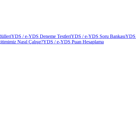
ülleri
YDS / e-YDS Deneme Testleri
YDS / e-YDS Soru Bankası
YDS 
itimimiz Nasıl Çalışır?
YDS / e-YDS Puan Hesaplama