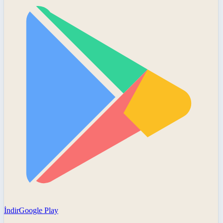
İndir
Google Play