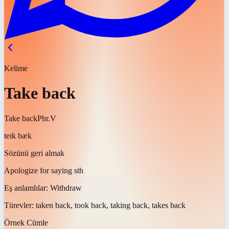
Kelime
Take back
Take back
Phr.V
teɪk bæk
Sözünü geri almak
Apologize for saying sth
Eş anlamlılar:
Withdraw
Türevler:
taken back, took back, taking back, takes back
Örnek Cümle