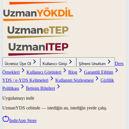
Ders
Ücretsiz Üye Ol
Kullanıcı Girişi
Şifremi Unuttum
Örnekleri
Kullanıcı Görüşleri
Blog
Garantili Eğitim
YDS / e-YDS Kelimeleri
Kullanım Sözleşmesi
Gizlilik
Politikası
İletişim Bilgileri
Uygulamayı indir
UzmanYDS
cebinde — istediğin an, istediğin yerde çalış.
İndir
App Store