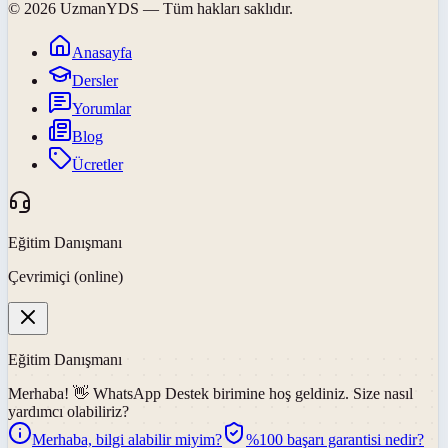
©
2026
UzmanYDS
— Tüm hakları saklıdır.
Anasayfa
Dersler
Yorumlar
Blog
Ücretler
Eğitim Danışmanı
Çevrimiçi (online)
Eğitim Danışmanı
Merhaba! 👋
WhatsApp Destek
birimine hoş geldiniz. Size nasıl
yardımcı olabiliriz?
Merhaba, bilgi alabilir miyim?
%100 başarı garantisi nedir?