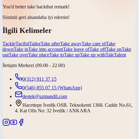
You'd better
take back
that remark!
Sözünü geri alsan
daha iyi edersin!
İlgili Kelimeler
Tackle
Tactful
Tailor
Take after
Take away
Take care of
Take
down
Take in
Take into account
Take leave of
Take off
Take on
Take
out
Take over
Take place
Take to
Take up
Take up with
Tale
Talent
İletişim Merkezi (09.00 - 22.00)
0(312) 911 37 15
0(546) 855 07 15
(WhatsApp)
destek@uzmandil.com
Hacettepe İvedik OSB. Teknokenti 1368. Cadde No.61,
4. Kat Ofis No: 32 İvedik / ANKARA