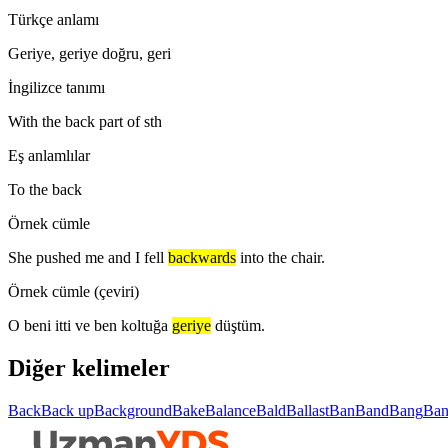
Türkçe anlamı
Geriye, geriye doğru, geri
İngilizce tanımı
With the back part of sth
Eş anlamlılar
To the back
Örnek cümle
She pushed me and I fell
backwards
into the chair.
Örnek cümle (çeviri)
O beni itti ve ben koltuğa
geriye
düştüm.
Diğer kelimeler
Back
Back up
Background
Bake
Balance
Bald
Ballast
Ban
Band
Bang
Ban