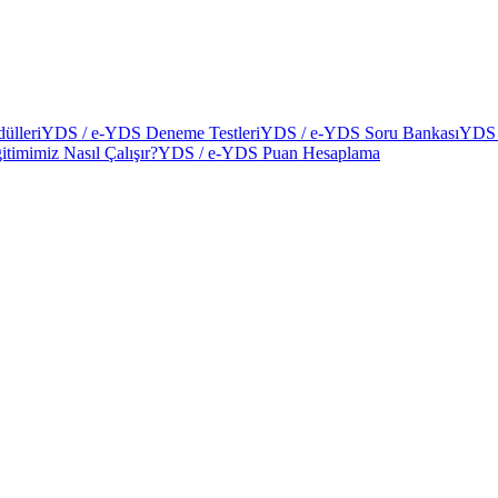
ülleri
YDS / e-YDS Deneme Testleri
YDS / e-YDS Soru Bankası
YDS 
itimimiz Nasıl Çalışır?
YDS / e-YDS Puan Hesaplama