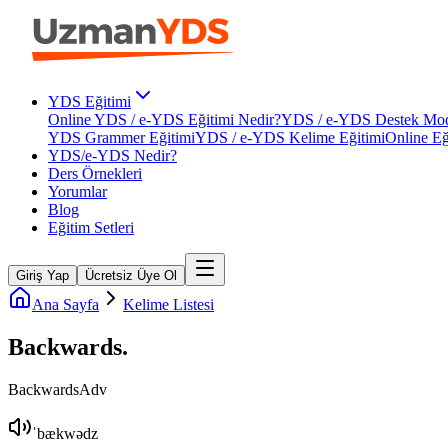
YDS Eğitimi
Online YDS / e-YDS Eğitimi Nedir?
YDS / e-YDS Destek Mod
YDS Grammer Eğitimi
YDS / e-YDS Kelime Eğitimi
Online Eğ
YDS/e-YDS Nedir?
Ders Örnekleri
Yorumlar
Blog
Eğitim Setleri
Giriş Yap
Ücretsiz Üye Ol
Ana Sayfa
Kelime Listesi
Backwards
.
Backwards
Adv
ˈbækwədz