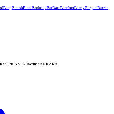
nd
Bang
Banish
Bank
Bankrupt
Bar
Bare
Barefoot
Barely
Bargain
Barren
. Kat Ofis No: 32 İvedik / ANKARA