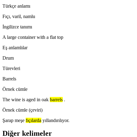
Türkçe anlamı
Fıçı, varil, namlu
İngilizce tanımı
A large container with a flat top
Eş anlamlılar
Drum
Türevleri
Barrels
Örnek cümle
The wine is aged in oak
barrels
.
Örnek cümle (çeviri)
Şarap meşe
fıçılarda
yıllandırılıyor.
Diğer kelimeler