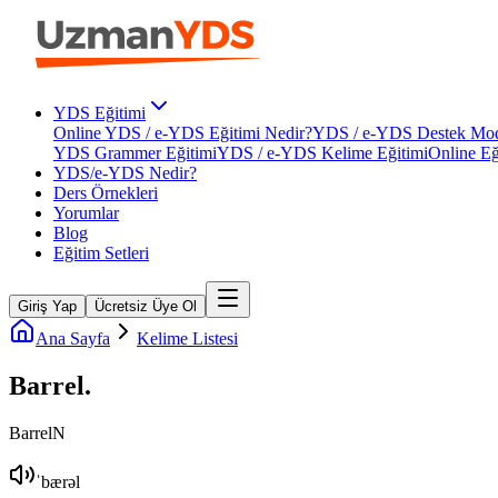
YDS Eğitimi
Online YDS / e-YDS Eğitimi Nedir?
YDS / e-YDS Destek Mod
YDS Grammer Eğitimi
YDS / e-YDS Kelime Eğitimi
Online Eğ
YDS/e-YDS Nedir?
Ders Örnekleri
Yorumlar
Blog
Eğitim Setleri
Giriş Yap
Ücretsiz Üye Ol
Ana Sayfa
Kelime Listesi
Barrel
.
Barrel
N
ˈbærəl