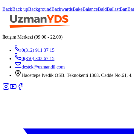
Back
Back up
Background
Backwards
Bake
Balance
Bald
Ballast
Ban
Ba
İletişim Merkezi (09.00 - 22.00)
0(312) 911 37 15
0(850) 302 67 15
destek@uzmandil.com
Hacettepe İvedik OSB. Teknokenti 1368. Cadde No.61, 4