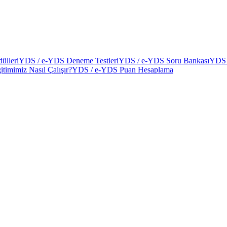
ülleri
YDS / e-YDS Deneme Testleri
YDS / e-YDS Soru Bankası
YDS 
itimimiz Nasıl Çalışır?
YDS / e-YDS Puan Hesaplama