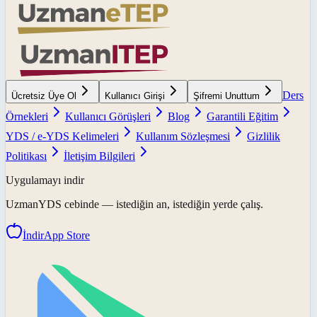
Ders
Ücretsiz Üye Ol
Kullanıcı Girişi
Şifremi Unuttum
Örnekleri
Kullanıcı Görüşleri
Blog
Garantili Eğitim
YDS / e-YDS Kelimeleri
Kullanım Sözleşmesi
Gizlilik
Politikası
İletişim Bilgileri
Uygulamayı indir
UzmanYDS
cebinde — istediğin an, istediğin yerde çalış.
İndir
App Store