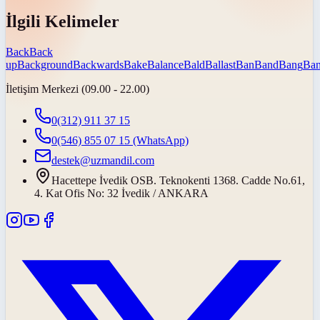
İlgili Kelimeler
Back
Back
up
Background
Backwards
Bake
Balance
Bald
Ballast
Ban
Band
Bang
Ban
İletişim Merkezi (09.00 - 22.00)
0(312) 911 37 15
0(546) 855 07 15
(WhatsApp)
destek@uzmandil.com
Hacettepe İvedik OSB. Teknokenti 1368. Cadde No.61,
4. Kat Ofis No: 32 İvedik / ANKARA