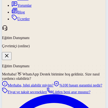
Yorumlar
Blog
Ücretler
Eğitim Danışmanı
Çevrimiçi (online)
Eğitim Danışmanı
Merhaba! 👋
WhatsApp Destek
birimine hoş geldiniz. Size nasıl
yardımcı olabiliriz?
Merhaba, bilgi alabilir miyim?
%100 başarı garantisi nedir?
Fiyat ve taksit seçenekleri
Lütfen beni arar mısınız?