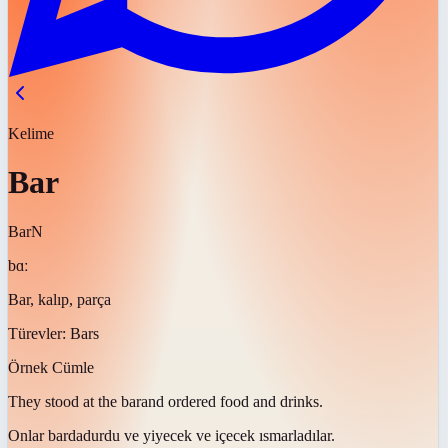
Kelime
Bar
Bar
N
bɑː
Bar, kalıp, parça
Türevler:
Bars
Örnek Cümle
They stood at the
bar
and ordered food and drinks.
Onlar
barda
durdu ve yiyecek ve içecek ısmarladılar.