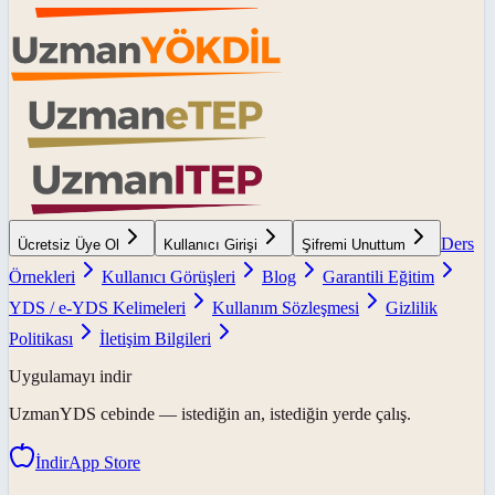
Ders
Ücretsiz Üye Ol
Kullanıcı Girişi
Şifremi Unuttum
Örnekleri
Kullanıcı Görüşleri
Blog
Garantili Eğitim
YDS / e-YDS Kelimeleri
Kullanım Sözleşmesi
Gizlilik
Politikası
İletişim Bilgileri
Uygulamayı indir
UzmanYDS
cebinde — istediğin an, istediğin yerde çalış.
İndir
App Store