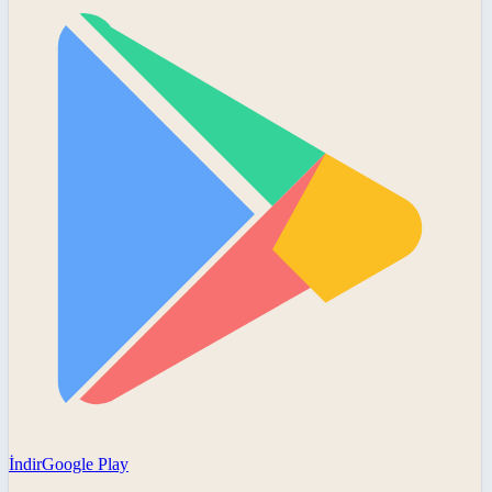
İndir
Google Play