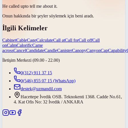
He
called up
to tell me about it.
Onun hakkında bir şeyler söylemek için
beni aradı
.
İlgili Kelimeler
Cabinet
Cable
Cage
Calculate
Call at
Call for
Call off
Call
on
Calm
Calorific
Came
across
Cancel
Candidate
Candle
Canister
Canopy
Canyon
Cap
Capability
İletişim Merkezi (09.00 - 22.00)
0(312) 911 37 15
0(546) 855 07 15
(WhatsApp)
destek@uzmandil.com
Hacettepe İvedik OSB. Teknokenti 1368. Cadde No.61,
4. Kat Ofis No: 32 İvedik / ANKARA