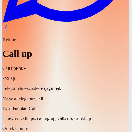
Kelime
Call up
Call up
Phr.V
kɔːl ʌp
Telefon etmek, askere çağırmak
Make a telephone call
Eş anlamlılar:
Call
Türevler:
call ups, calling up, calls up, called up
Örnek Cümle