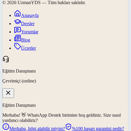
©
2026
UzmanYDS
— Tüm hakları saklıdır.
Anasayfa
Dersler
Yorumlar
Blog
Ücretler
Eğitim Danışmanı
Çevrimiçi (online)
Eğitim Danışmanı
Merhaba! 👋
WhatsApp Destek
birimine hoş geldiniz. Size nasıl
yardımcı olabiliriz?
Merhaba, bilgi alabilir miyim?
%100 başarı garantisi nedir?