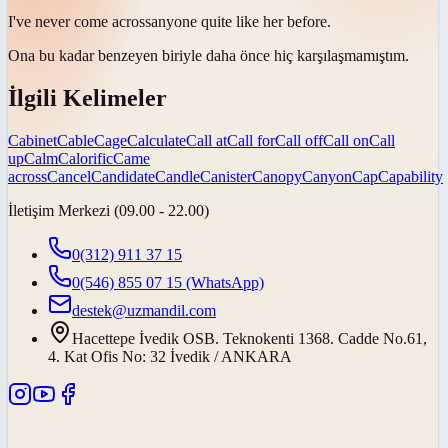
I've never
come across
anyone quite like her before.
Ona bu kadar benzeyen biriyle daha önce hiç
karşılaşmamıştım
.
İlgili Kelimeler
Cabinet
Cable
Cage
Calculate
Call at
Call for
Call off
Call on
Call
up
Calm
Calorific
Came
across
Cancel
Candidate
Candle
Canister
Canopy
Canyon
Cap
Capability
İletişim Merkezi (09.00 - 22.00)
0(312) 911 37 15
0(546) 855 07 15
(WhatsApp)
destek@uzmandil.com
Hacettepe İvedik OSB. Teknokenti 1368. Cadde No.61,
4. Kat Ofis No: 32 İvedik / ANKARA