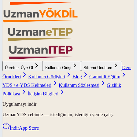
Ders
Ücretsiz Üye Ol
Kullanıcı Girişi
Şifremi Unuttum
Örnekleri
Kullanıcı Görüşleri
Blog
Garantili Eğitim
YDS / e-YDS Kelimeleri
Kullanım Sözleşmesi
Gizlilik
Politikası
İletişim Bilgileri
Uygulamayı indir
UzmanYDS
cebinde — istediğin an, istediğin yerde çalış.
İndir
App Store