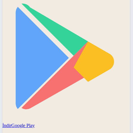
İndir
Google Play