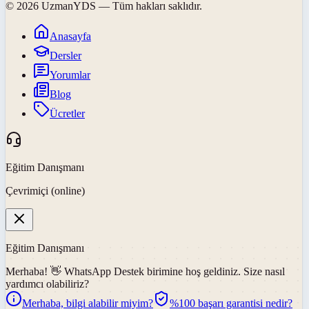
©
2026
UzmanYDS
— Tüm hakları saklıdır.
Anasayfa
Dersler
Yorumlar
Blog
Ücretler
Eğitim Danışmanı
Çevrimiçi (online)
Eğitim Danışmanı
Merhaba! 👋
WhatsApp Destek
birimine hoş geldiniz. Size nasıl
yardımcı olabiliriz?
Merhaba, bilgi alabilir miyim?
%100 başarı garantisi nedir?