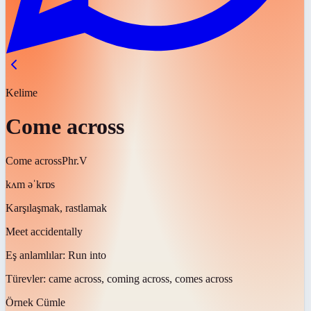
Kelime
Come across
Come across
Phr.V
kʌm əˈkrɒs
Karşılaşmak, rastlamak
Meet accidentally
Eş anlamlılar:
Run into
Türevler:
came across, coming across, comes across
Örnek Cümle