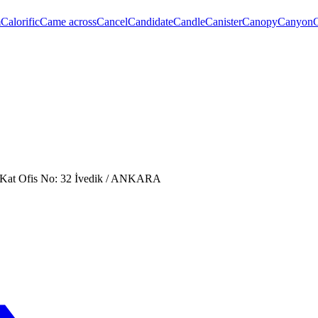
m
Calorific
Came across
Cancel
Candidate
Candle
Canister
Canopy
Canyon
. Kat Ofis No: 32 İvedik / ANKARA