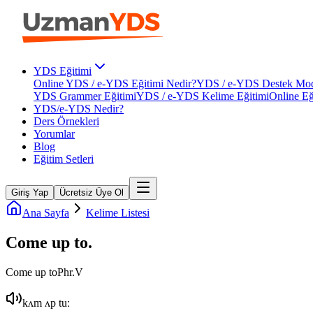
YDS Eğitimi
Online YDS / e-YDS Eğitimi Nedir?
YDS / e-YDS Destek Mod
YDS Grammer Eğitimi
YDS / e-YDS Kelime Eğitimi
Online Eğ
YDS/e-YDS Nedir?
Ders Örnekleri
Yorumlar
Blog
Eğitim Setleri
Giriş Yap
Ücretsiz Üye Ol
Ana Sayfa
Kelime Listesi
Come up to
.
Come up to
Phr.V
kʌm ʌp tuː