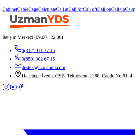
Cabinet
Cable
Cage
Calculate
Call at
Call for
Call off
Call on
Call up
Cal
İletişim Merkezi (09.00 - 22.00)
0(312) 911 37 15
0(850) 302 67 15
destek@uzmandil.com
Hacettepe İvedik OSB. Teknokenti 1368. Cadde No.61, 4