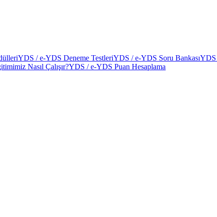
ülleri
YDS / e-YDS Deneme Testleri
YDS / e-YDS Soru Bankası
YDS 
itimimiz Nasıl Çalışır?
YDS / e-YDS Puan Hesaplama