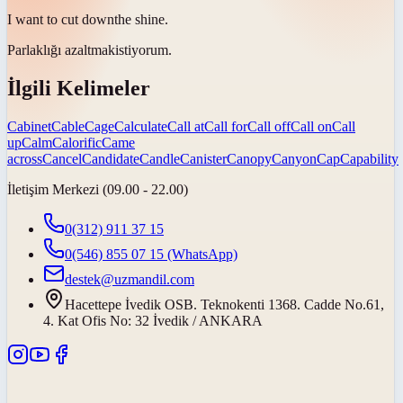
I want to
cut down
the shine.
Parlaklığı
azaltmak
istiyorum.
İlgili Kelimeler
Cabinet
Cable
Cage
Calculate
Call at
Call for
Call off
Call on
Call
up
Calm
Calorific
Came
across
Cancel
Candidate
Candle
Canister
Canopy
Canyon
Cap
Capability
İletişim Merkezi (09.00 - 22.00)
0(312) 911 37 15
0(546) 855 07 15
(WhatsApp)
destek@uzmandil.com
Hacettepe İvedik OSB. Teknokenti 1368. Cadde No.61,
4. Kat Ofis No: 32 İvedik / ANKARA