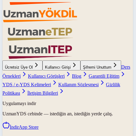
Ders
Ücretsiz Üye Ol
Kullanıcı Girişi
Şifremi Unuttum
Örnekleri
Kullanıcı Görüşleri
Blog
Garantili Eğitim
YDS / e-YDS Kelimeleri
Kullanım Sözleşmesi
Gizlilik
Politikası
İletişim Bilgileri
Uygulamayı indir
UzmanYDS
cebinde — istediğin an, istediğin yerde çalış.
İndir
App Store