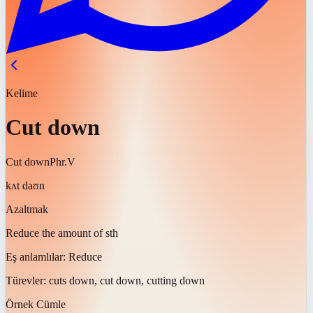
Kelime
Cut down
Cut down
Phr.V
kʌt daʊn
Azaltmak
Reduce the amount of sth
Eş anlamlılar:
Reduce
Türevler:
cuts down, cut down, cutting down
Örnek Cümle