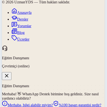
©
2026
UzmanYDS
— Tüm hakları saklıdır.
Anasayfa
Dersler
Yorumlar
Blog
Ücretler
Eğitim Danışmanı
Çevrimiçi (online)
Eğitim Danışmanı
Merhaba! 👋
WhatsApp Destek
birimine hoş geldiniz. Size nasıl
yardımcı olabiliriz?
Merhaba, bilgi alabilir miyim?
%100 başarı garantisi nedir?