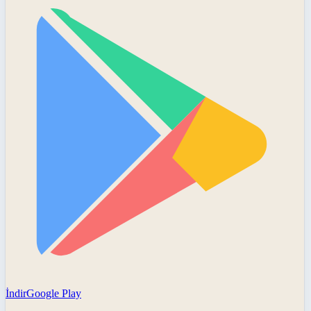
İndir
Google Play