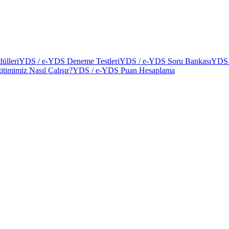
ülleri
YDS / e-YDS Deneme Testleri
YDS / e-YDS Soru Bankası
YDS 
itimimiz Nasıl Çalışır?
YDS / e-YDS Puan Hesaplama