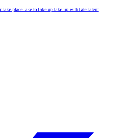
r
Take place
Take to
Take up
Take up with
Tale
Talent