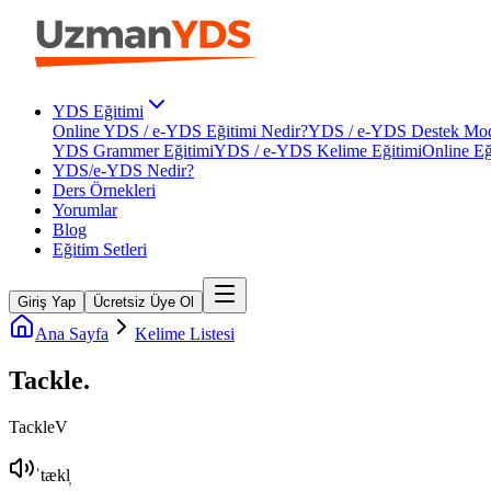
YDS Eğitimi
Online YDS / e-YDS Eğitimi Nedir?
YDS / e-YDS Destek Mod
YDS Grammer Eğitimi
YDS / e-YDS Kelime Eğitimi
Online Eğ
YDS/e-YDS Nedir?
Ders Örnekleri
Yorumlar
Blog
Eğitim Setleri
Giriş Yap
Ücretsiz Üye Ol
Ana Sayfa
Kelime Listesi
Tackle
.
Tackle
V
ˈtækl̩