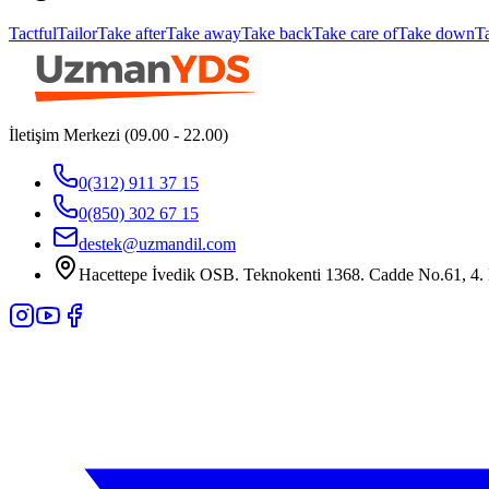
Tactful
Tailor
Take after
Take away
Take back
Take care of
Take down
T
İletişim Merkezi (09.00 - 22.00)
0(312) 911 37 15
0(850) 302 67 15
destek@uzmandil.com
Hacettepe İvedik OSB. Teknokenti 1368. Cadde No.61, 4