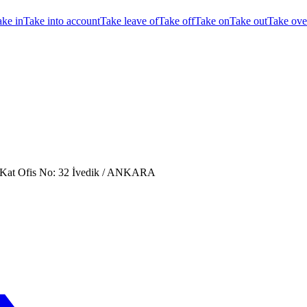
ake in
Take into account
Take leave of
Take off
Take on
Take out
Take ove
. Kat Ofis No: 32 İvedik / ANKARA