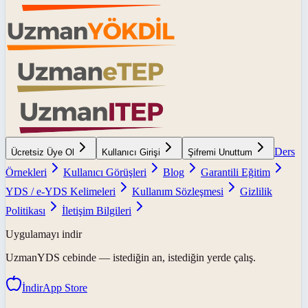
Ders
Ücretsiz Üye Ol
Kullanıcı Girişi
Şifremi Unuttum
Örnekleri
Kullanıcı Görüşleri
Blog
Garantili Eğitim
YDS / e-YDS Kelimeleri
Kullanım Sözleşmesi
Gizlilik
Politikası
İletişim Bilgileri
Uygulamayı indir
UzmanYDS
cebinde — istediğin an, istediğin yerde çalış.
İndir
App Store