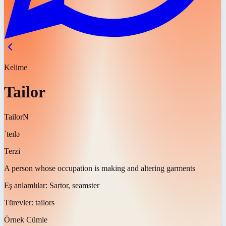
Kelime
Tailor
Tailor
N
ˈteɪlə
Terzi
A person whose occupation is making and altering garments
Eş anlamlılar:
Sartor, seamster
Türevler:
tailors
Örnek Cümle