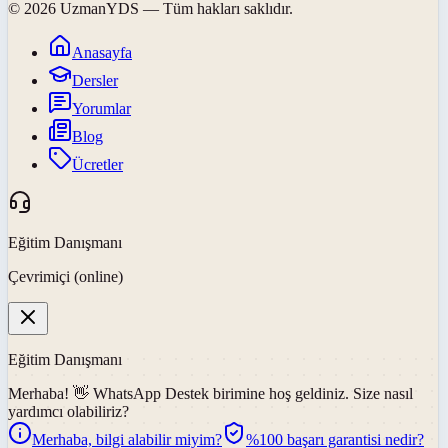
©
2026
UzmanYDS
— Tüm hakları saklıdır.
Anasayfa
Dersler
Yorumlar
Blog
Ücretler
Eğitim Danışmanı
Çevrimiçi (online)
Eğitim Danışmanı
Merhaba! 👋
WhatsApp Destek
birimine hoş geldiniz. Size nasıl
yardımcı olabiliriz?
Merhaba, bilgi alabilir miyim?
%100 başarı garantisi nedir?