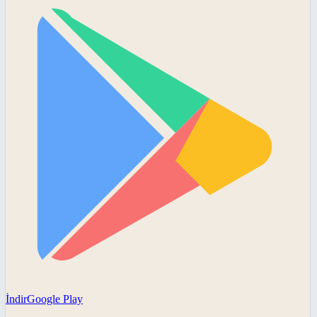
İndir
Google Play