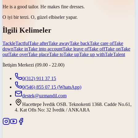
He is a good
tailor
. He makes fine dresses.
O iyi bir
terzi
. O, güzel elbiseler yapar.
İlgili Kelimeler
Tackle
Tactful
Take after
Take away
Take back
Take care of
Take
down
Take in
Take into account
Take leave of
Take off
Take on
Take
out
Take over
Take place
Take to
Take up
Take up with
Tale
Talent
İletişim Merkezi (09.00 - 22.00)
0(312) 911 37 15
0(546) 855 07 15
(WhatsApp)
destek@uzmandil.com
Hacettepe İvedik OSB. Teknokenti 1368. Cadde No.61,
4. Kat Ofis No: 32 İvedik / ANKARA