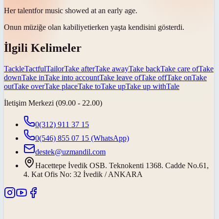
Her
talent
for music showed at an early age.
Onun müziğe olan
kabiliyeti
erken yaşta kendisini gösterdi.
İlgili Kelimeler
Tackle
Tactful
Tailor
Take after
Take away
Take back
Take care of
Take
down
Take in
Take into account
Take leave of
Take off
Take on
Take
out
Take over
Take place
Take to
Take up
Take up with
Tale
İletişim Merkezi (09.00 - 22.00)
0(312) 911 37 15
0(546) 855 07 15
(WhatsApp)
destek@uzmandil.com
Hacettepe İvedik OSB. Teknokenti 1368. Cadde No.61,
4. Kat Ofis No: 32 İvedik / ANKARA