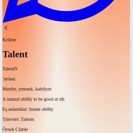
Kelime
Talent
Talent
N
ˈtælənt
Marifet, yetenek, kabiliyet
A natural ability to be good at sth
Eş anlamlılar:
Innate ability
Türevler:
Talents
Örnek Cümle