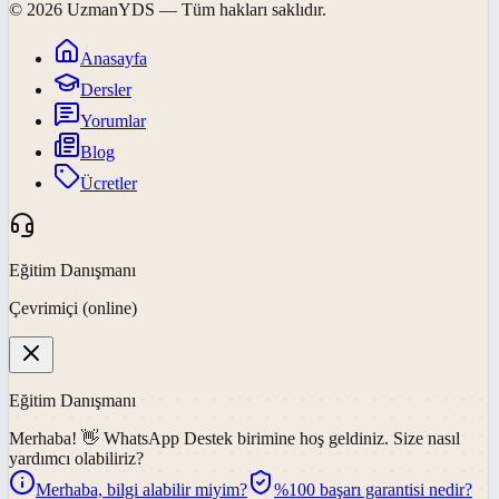
©
2026
UzmanYDS
— Tüm hakları saklıdır.
Anasayfa
Dersler
Yorumlar
Blog
Ücretler
Eğitim Danışmanı
Çevrimiçi (online)
Eğitim Danışmanı
Merhaba! 👋
WhatsApp Destek
birimine hoş geldiniz. Size nasıl
yardımcı olabiliriz?
Merhaba, bilgi alabilir miyim?
%100 başarı garantisi nedir?