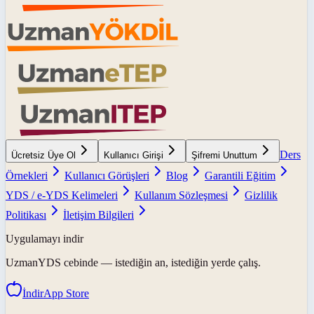
Ders
Ücretsiz Üye Ol
Kullanıcı Girişi
Şifremi Unuttum
Örnekleri
Kullanıcı Görüşleri
Blog
Garantili Eğitim
YDS / e-YDS Kelimeleri
Kullanım Sözleşmesi
Gizlilik
Politikası
İletişim Bilgileri
Uygulamayı indir
UzmanYDS
cebinde — istediğin an, istediğin yerde çalış.
İndir
App Store