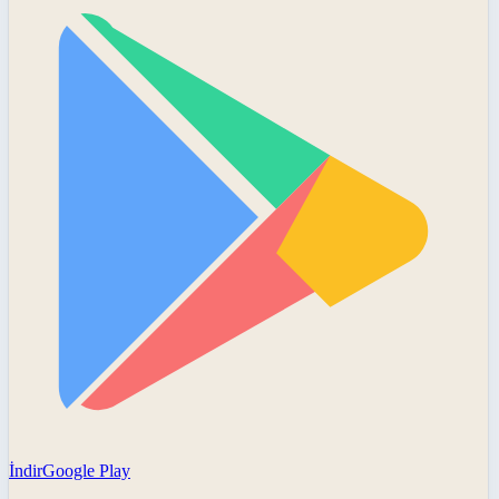
İndir
Google Play