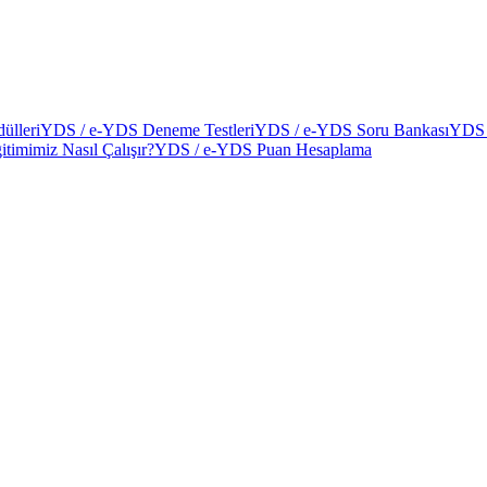
ülleri
YDS / e-YDS Deneme Testleri
YDS / e-YDS Soru Bankası
YDS 
itimimiz Nasıl Çalışır?
YDS / e-YDS Puan Hesaplama