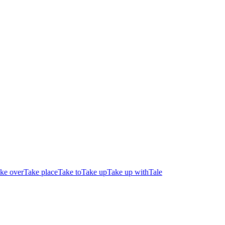
ke over
Take place
Take to
Take up
Take up with
Tale