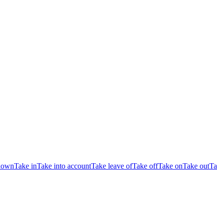
down
Take in
Take into account
Take leave of
Take off
Take on
Take out
Ta