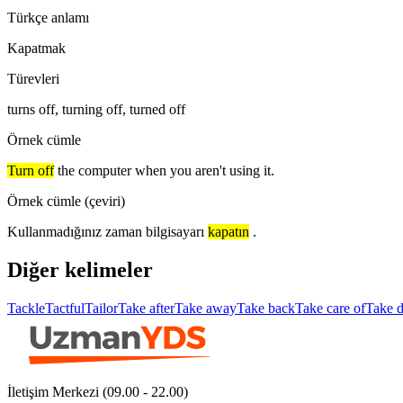
Türkçe anlamı
Kapatmak
Türevleri
turns off, turning off, turned off
Örnek cümle
Turn off
the computer when you aren't using it.
Örnek cümle (çeviri)
Kullanmadığınız zaman bilgisayarı
kapatın
.
Diğer kelimeler
Tackle
Tactful
Tailor
Take after
Take away
Take back
Take care of
Take 
İletişim Merkezi (09.00 - 22.00)