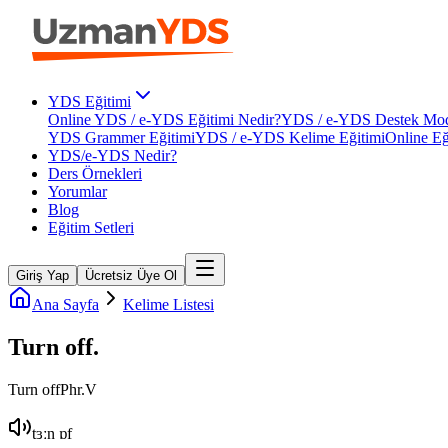
YDS Eğitimi
Online YDS / e-YDS Eğitimi Nedir?
YDS / e-YDS Destek Mod
YDS Grammer Eğitimi
YDS / e-YDS Kelime Eğitimi
Online Eğ
YDS/e-YDS Nedir?
Ders Örnekleri
Yorumlar
Blog
Eğitim Setleri
Giriş Yap
Ücretsiz Üye Ol
Ana Sayfa
Kelime Listesi
Turn off
.
Turn off
Phr.V
tɜːn ɒf