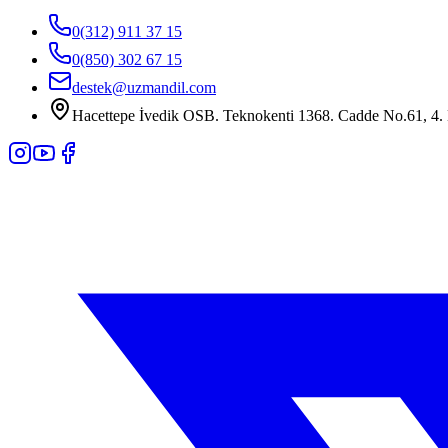
0(312) 911 37 15
0(850) 302 67 15
destek@uzmandil.com
Hacettepe İvedik OSB. Teknokenti 1368. Cadde No.61, 4