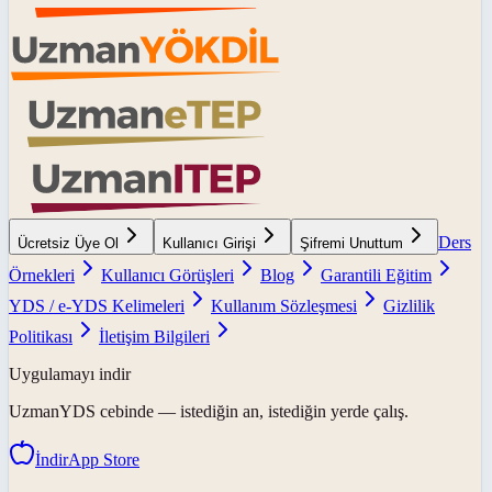
Ders
Ücretsiz Üye Ol
Kullanıcı Girişi
Şifremi Unuttum
Örnekleri
Kullanıcı Görüşleri
Blog
Garantili Eğitim
YDS / e-YDS Kelimeleri
Kullanım Sözleşmesi
Gizlilik
Politikası
İletişim Bilgileri
Uygulamayı indir
UzmanYDS
cebinde — istediğin an, istediğin yerde çalış.
İndir
App Store