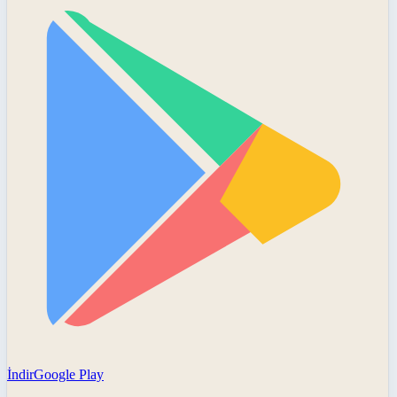
İndir
Google Play