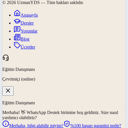
©
2026
UzmanYDS
— Tüm hakları saklıdır.
Anasayfa
Dersler
Yorumlar
Blog
Ücretler
Eğitim Danışmanı
Çevrimiçi (online)
Eğitim Danışmanı
Merhaba! 👋
WhatsApp Destek
birimine hoş geldiniz. Size nasıl
yardımcı olabiliriz?
Merhaba, bilgi alabilir miyim?
%100 başarı garantisi nedir?