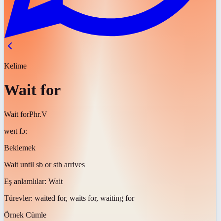
Kelime
Wait for
Wait for
Phr.V
weɪt fɔː
Beklemek
Wait until sb or sth arrives
Eş anlamlılar:
Wait
Türevler:
waited for, waits for, waiting for
Örnek Cümle