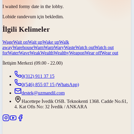
I
waited for
my date in the lobby.
Lobide randevum için
bekledim
.
İlgili Kelimeler
Wage
Wait on
Wait up
Wake up
Walk
away
Warehouse
Warn
Warp
Wary
Waste
Watch out
Watch out
for
Water
Wave
Weak
Wealth
Wealthy
Weapon
Wear off
Wear out
İletişim Merkezi (09.00 - 22.00)
0(312) 911 37 15
0(546) 855 07 15
(WhatsApp)
destek@uzmandil.com
Hacettepe İvedik OSB. Teknokenti 1368. Cadde No.61,
4. Kat Ofis No: 32 İvedik / ANKARA