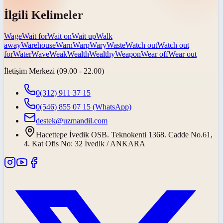
İlgili Kelimeler
Wage
Wait for
Wait on
Wait up
Walk
away
Warehouse
Warn
Warp
Wary
Waste
Watch out
Watch out
for
Water
Wave
Weak
Wealth
Wealthy
Weapon
Wear off
Wear out
İletişim Merkezi (09.00 - 22.00)
0(312) 911 37 15
0(546) 855 07 15
(WhatsApp)
destek@uzmandil.com
Hacettepe İvedik OSB. Teknokenti 1368. Cadde No.61,
4. Kat Ofis No: 32 İvedik / ANKARA