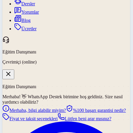
Dersler
Yorumlar
Blog
Ücretler
Eğitim Danışmanı
Çevrimiçi (online)
Eğitim Danışmanı
Merhaba! 👋
WhatsApp Destek
birimine hoş geldiniz. Size nasıl
yardımcı olabiliriz?
Merhaba, bilgi alabilir miyim?
%100 başarı garantisi nedir?
Fiyat ve taksit seçenekleri
Lütfen beni arar mısınız?