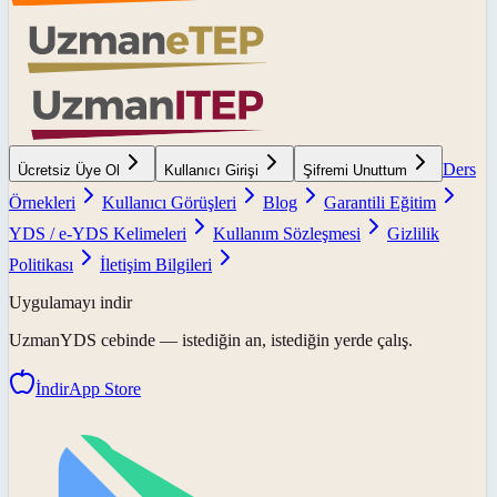
Ders
Ücretsiz Üye Ol
Kullanıcı Girişi
Şifremi Unuttum
Örnekleri
Kullanıcı Görüşleri
Blog
Garantili Eğitim
YDS / e-YDS Kelimeleri
Kullanım Sözleşmesi
Gizlilik
Politikası
İletişim Bilgileri
Uygulamayı indir
UzmanYDS
cebinde — istediğin an, istediğin yerde çalış.
İndir
App Store