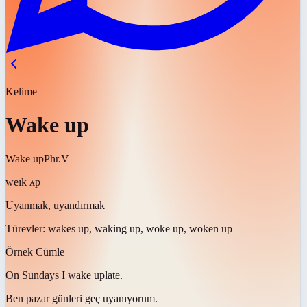
Kelime
Wake up
Wake up
Phr.V
weɪk ʌp
Uyanmak, uyandırmak
Türevler:
wakes up, waking up, woke up, woken up
Örnek Cümle
On Sundays I
wake up
late.
Ben pazar günleri geç
uyanıyorum
.