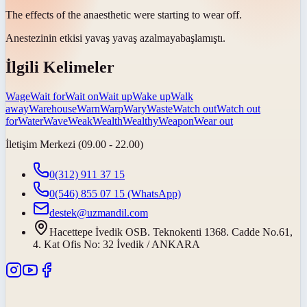
The effects of the anaesthetic were starting to
wear off
.
Anestezinin etkisi
yavaş yavaş azalmaya
başlamıştı.
İlgili Kelimeler
Wage
Wait for
Wait on
Wait up
Wake up
Walk
away
Warehouse
Warn
Warp
Wary
Waste
Watch out
Watch out
for
Water
Wave
Weak
Wealth
Wealthy
Weapon
Wear out
İletişim Merkezi (09.00 - 22.00)
0(312) 911 37 15
0(546) 855 07 15
(WhatsApp)
destek@uzmandil.com
Hacettepe İvedik OSB. Teknokenti 1368. Cadde No.61,
4. Kat Ofis No: 32 İvedik / ANKARA