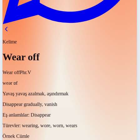
Kelime
Wear off
Wear off
Phr.V
weər ɒf
Yavaş yavaş azalmak, aşındırmak
Disappear gradually, vanish
Eş anlamlılar:
Disappear
Türevler:
wearing, wore, worn, wears
Örnek Cümle