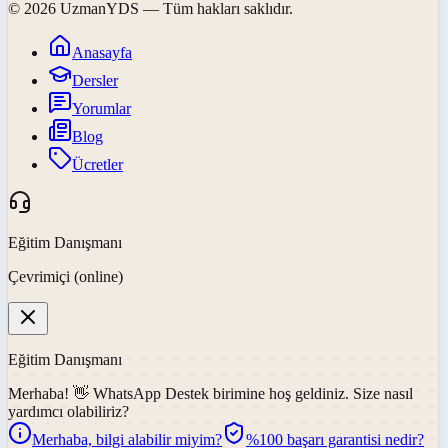
©
2026
UzmanYDS
— Tüm hakları saklıdır.
Anasayfa
Dersler
Yorumlar
Blog
Ücretler
Eğitim Danışmanı
Çevrimiçi (online)
Eğitim Danışmanı
Merhaba! 👋
WhatsApp Destek
birimine hoş geldiniz. Size nasıl
yardımcı olabiliriz?
Merhaba, bilgi alabilir miyim?
%100 başarı garantisi nedir?