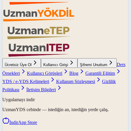
Ders
Ücretsiz Üye Ol
Kullanıcı Girişi
Şifremi Unuttum
Örnekleri
Kullanıcı Görüşleri
Blog
Garantili Eğitim
YDS / e-YDS Kelimeleri
Kullanım Sözleşmesi
Gizlilik
Politikası
İletişim Bilgileri
Uygulamayı indir
UzmanYDS
cebinde — istediğin an, istediğin yerde çalış.
İndir
App Store