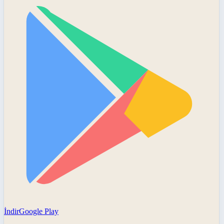
İndir
Google Play