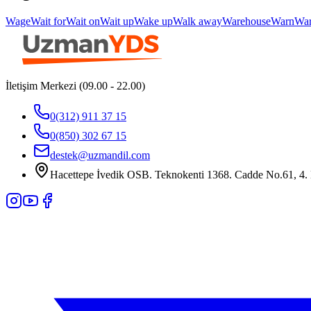
Wage
Wait for
Wait on
Wait up
Wake up
Walk away
Warehouse
Warn
Wa
İletişim Merkezi (09.00 - 22.00)
0(312) 911 37 15
0(850) 302 67 15
destek@uzmandil.com
Hacettepe İvedik OSB. Teknokenti 1368. Cadde No.61, 4