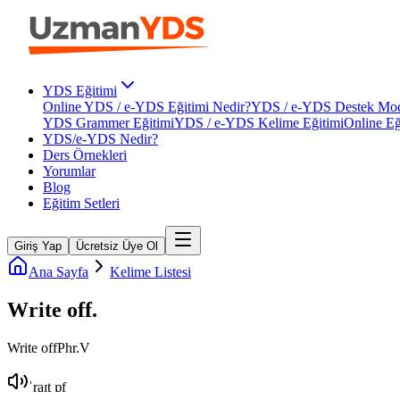
YDS Eğitimi
Online YDS / e-YDS Eğitimi Nedir?
YDS / e-YDS Destek Mod
YDS Grammer Eğitimi
YDS / e-YDS Kelime Eğitimi
Online Eğ
YDS/e-YDS Nedir?
Ders Örnekleri
Yorumlar
Blog
Eğitim Setleri
Giriş Yap
Ücretsiz Üye Ol
Ana Sayfa
Kelime Listesi
Write off
.
Write off
Phr.V
ˈraɪt ɒf