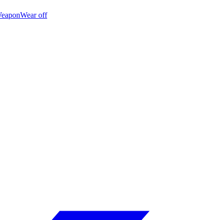
eapon
Wear off