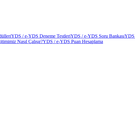
ülleri
YDS / e-YDS Deneme Testleri
YDS / e-YDS Soru Bankası
YDS 
itimimiz Nasıl Çalışır?
YDS / e-YDS Puan Hesaplama