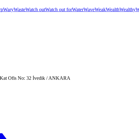
rp
Wary
Waste
Watch out
Watch out for
Water
Wave
Weak
Wealth
Wealthy
W
. Kat Ofis No: 32 İvedik / ANKARA