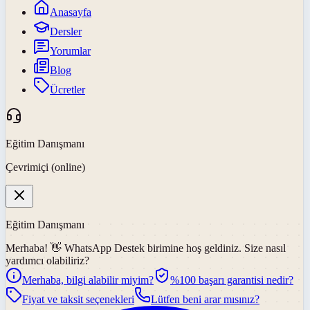
Anasayfa
Dersler
Yorumlar
Blog
Ücretler
Eğitim Danışmanı
Çevrimiçi (online)
Eğitim Danışmanı
Merhaba! 👋
WhatsApp Destek
birimine hoş geldiniz. Size nasıl
yardımcı olabiliriz?
Merhaba, bilgi alabilir miyim?
%100 başarı garantisi nedir?
Fiyat ve taksit seçenekleri
Lütfen beni arar mısınız?