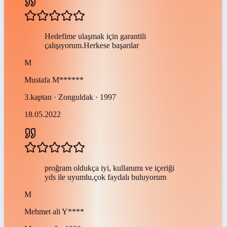
Hedefime ulaşmak için garantili
çalışıyorum.Herkese başarılar
M
Mustafa
M******
3.kaptan · Zonguldak · 1997
18.05.2022
proğram oldukça iyi, kullanımı ve içeriği
yds ile uyumlu,çok faydalı buluyorum
M
Mehmet ali
Y****