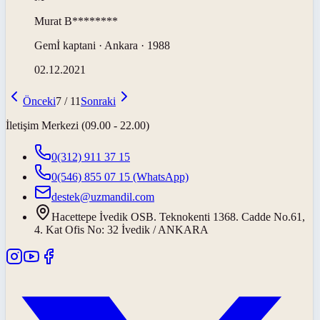
Murat
B********
Gemİ kaptani · Ankara · 1988
02.12.2021
Önceki
7
/
11
Sonraki
İletişim Merkezi (09.00 - 22.00)
0(312) 911 37 15
0(546) 855 07 15
(WhatsApp)
destek@uzmandil.com
Hacettepe İvedik OSB. Teknokenti 1368. Cadde No.61,
4. Kat Ofis No: 32 İvedik / ANKARA