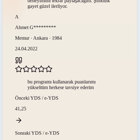
deneyimimi tekrar paylaşacağım. Şimdilik
gayet güzel ilerliyor.
A
Ahmet
G*********
Memur · Ankara · 1984
24.04.2022
bu programı kullanarak puanlarımı
yükselttim herkese tavsiye ederim
Önceki
YDS / e-YDS
41,25
Sonraki
YDS / e-YDS