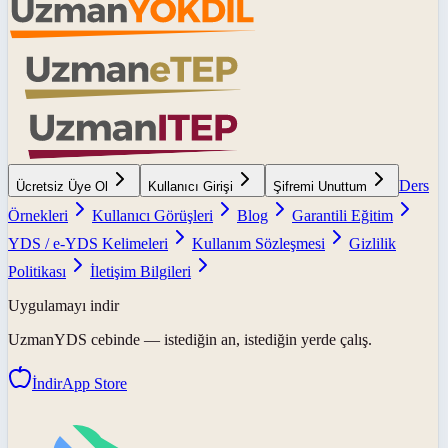
Ders
Ücretsiz Üye Ol
Kullanıcı Girişi
Şifremi Unuttum
Örnekleri
Kullanıcı Görüşleri
Blog
Garantili Eğitim
YDS / e-YDS Kelimeleri
Kullanım Sözleşmesi
Gizlilik
Politikası
İletişim Bilgileri
Uygulamayı indir
UzmanYDS
cebinde — istediğin an, istediğin yerde çalış.
İndir
App Store