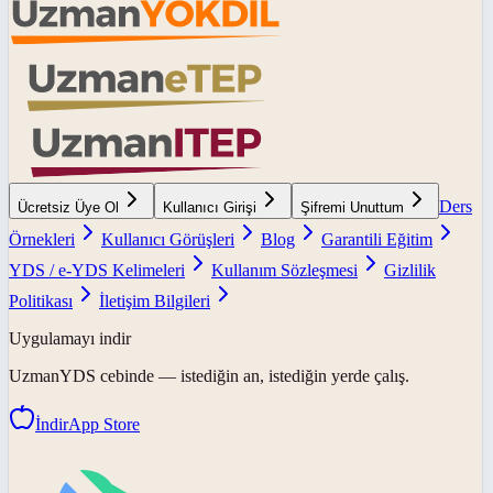
Ders
Ücretsiz Üye Ol
Kullanıcı Girişi
Şifremi Unuttum
Örnekleri
Kullanıcı Görüşleri
Blog
Garantili Eğitim
YDS / e-YDS Kelimeleri
Kullanım Sözleşmesi
Gizlilik
Politikası
İletişim Bilgileri
Uygulamayı indir
UzmanYDS
cebinde — istediğin an, istediğin yerde çalış.
İndir
App Store