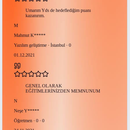
Umarım Yds de hedeflediğim puanı
kazanırım.
M
Mahmut
K*****
Yazılım geliştirme · İstanbul · 0
01.12.2021
GENEL OLARAK
EĞİTİMLERİNİZDEN MEMNUNUM
N
Neşe
Y*****
Öğretmen · 0 · 0