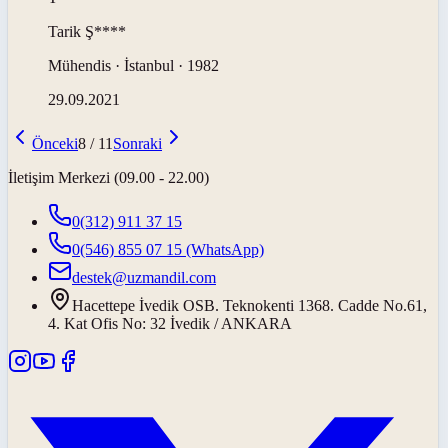
Tarik
Ş****
Mühendis · İstanbul · 1982
29.09.2021
Önceki
8
/
11
Sonraki
İletişim Merkezi (09.00 - 22.00)
0(312) 911 37 15
0(546) 855 07 15
(WhatsApp)
destek@uzmandil.com
Hacettepe İvedik OSB. Teknokenti 1368. Cadde No.61,
4. Kat Ofis No: 32 İvedik / ANKARA