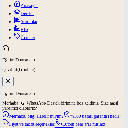
Anasayfa
Dersler
Yorumlar
Blog
Ücretler
Eğitim Danışmanı
Çevrimiçi (online)
Eğitim Danışmanı
Merhaba! 👋
WhatsApp Destek
birimine hoş geldiniz. Size nasıl
yardımcı olabiliriz?
Merhaba, bilgi alabilir miyim?
%100 başarı garantisi nedir?
Fiyat ve taksit seçenekleri
Lütfen beni arar mısınız?