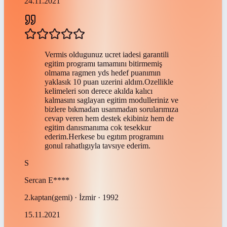
24.11.2021
Vermis oldugunuz ucret iadesi garantili
egitim programı tamamını bitirmemiş
olmama ragmen yds hedef puanımın
yaklasık 10 puan uzerini aldım.Ozellikle
kelimeleri son derece akılda kalıcı
kalmasını saglayan egitim modulleriniz ve
bizlere bıkmadan usanmadan sorularımıza
cevap veren hem destek ekibiniz hem de
egitim danısmanıma cok tesekkur
ederim.Herkese bu egıtım programını
gonul rahatlıgıyla tavsıye ederim.
S
Sercan
E****
2.kaptan(gemi) · İzmir · 1992
15.11.2021