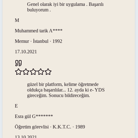
Genel olarak iyi bir uygulama . Başarılı
buluyorum .
M
Muhammed tarik
A****
Memur · İstanbul · 1992
17.10.2021
güzel bir platform, kelime öğretmede
oldukça başarılılar... 12. ayda ki e- YDS
gireceğim. Sonucu bildireceğim.
E
Esra gül
G*******
Öğretim görevlisi · K.K.T.C. · 1989
13.10.2021