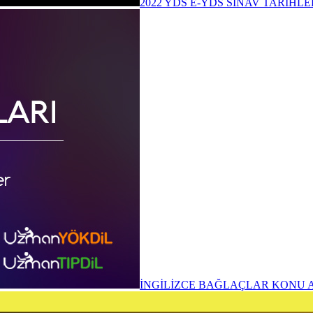
2022 YDS E-YDS SINAV TARİHLE
İNGİLİZCE BAĞLAÇLAR KONU A