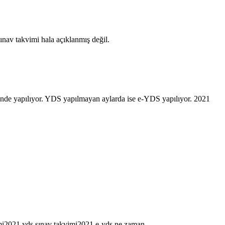
av takvimi hala açıklanmış değil.
nde yapılıyor. YDS yapılmayan aylarda ise e-YDS yapılıyor. 2021
mi
2021 yds sınav takvimi
2021 e-yds ne zaman