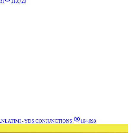
Rİ
118.720
NLATIMI - YDS CONJUNCTIONS
104.698