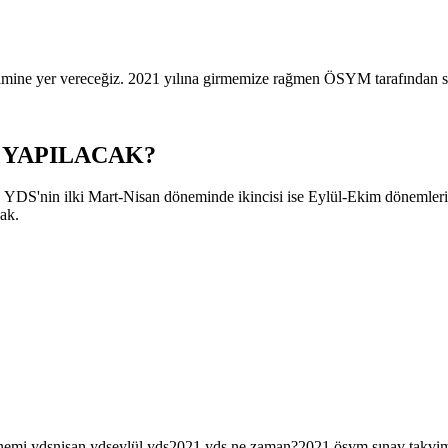
ine yer vereceğiz. 2021 yılına girmemize rağmen ÖSYM tarafından sın
S YAPILACAK?
YDS'nin ilki Mart-Nisan döneminde ikincisi ise Eylül-Ekim dönemleri
cak.
nemi yds
nisan yds
eylül yds
2021 yds ne zaman?
2021 ösym sınav takvi