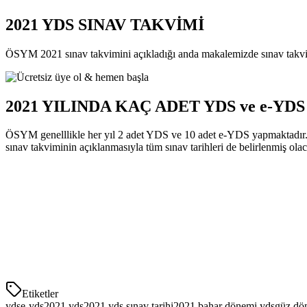
2021 YDS SINAV TAKVİMİ
ÖSYM 2021 sınav takvimini açıkladığı anda makalemizde sınav takvim
2021 YILINDA KAÇ ADET YDS ve e-YD
ÖSYM genelllikle her yıl 2 adet YDS ve 10 adet e-YDS yapmaktadır. 
sınav takviminin açıklanmasıyla tüm sınav tarihleri de belirlenmiş ola
Etiketler
yds
e-yds
2021 yds
2021 yds sınav tarihi
2021 bahar dönemi yds
güz dö