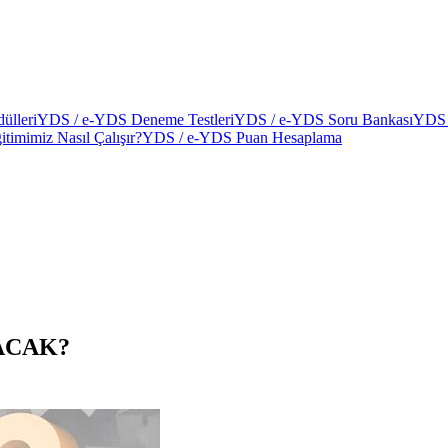
ülleri
YDS / e-YDS Deneme Testleri
YDS / e-YDS Soru Bankası
YDS 
itimimiz Nasıl Çalışır?
YDS / e-YDS Puan Hesaplama
ACAK?