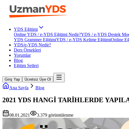
YDS Eğitimi
Online YDS / e-YDS Eğitimi Nedir?
YDS / e-YDS Destek Mod
YDS Grammer Eğitimi
YDS / e-YDS Kelime Eğitimi
Online Eğ
YDS/e-YDS Nedir?
Ders Örnekleri
Yorumlar
Blog
Eğitim Setleri
Giriş Yap
Ücretsiz Üye Ol
Ana Sayfa
Blog
2021 YDS HANGİ TARİHLERDE YAPIL
08.01.2021
3.379
görüntülenme