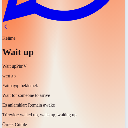
Kelime
Wait up
Wait up
Phr.V
weɪt ʌp
Yatmayıp beklemek
Wait for someone to arrive
Eş anlamlılar:
Remain awake
Türevler:
waited up, waits up, waiting up
Örnek Cümle