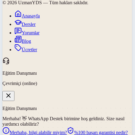
©
2026
UzmanYDS
— Tüm hakları saklıdır.
Anasayfa
Dersler
Yorumlar
Blog
Ücretler
Eğitim Danışmanı
Çevrimiçi (online)
Eğitim Danışmanı
Merhaba! 👋
WhatsApp Destek
birimine hoş geldiniz. Size nasıl
yardımcı olabiliriz?
Merhaba, bilgi alabilir miyim?
%100 başarı garantisi nedir?