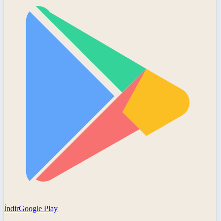
İndir
Google Play