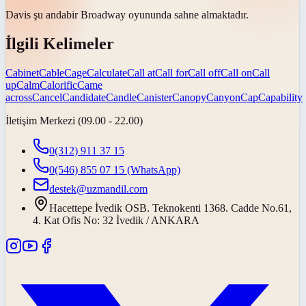
Davis
şu anda
bir Broadway oyununda sahne almaktadır.
İlgili Kelimeler
Cabinet
Cable
Cage
Calculate
Call at
Call for
Call off
Call on
Call
up
Calm
Calorific
Came
across
Cancel
Candidate
Candle
Canister
Canopy
Canyon
Cap
Capability
İletişim Merkezi (09.00 - 22.00)
0(312) 911 37 15
0(546) 855 07 15
(WhatsApp)
destek@uzmandil.com
Hacettepe İvedik OSB. Teknokenti 1368. Cadde No.61,
4. Kat Ofis No: 32 İvedik / ANKARA