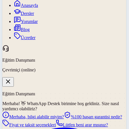
Anasayfa
Dersler
Yorumlar
Blog
Ücretler
Eğitim Danışmanı
Çevrimiçi (online)
Eğitim Danışmanı
Merhaba! 👋
WhatsApp Destek
birimine hoş geldiniz. Size nasıl
yardımcı olabiliriz?
Merhaba, bilgi alabilir miyim?
%100 başarı garantisi nedir?
Fiyat ve taksit seçenekleri
Lütfen beni arar mısınız?