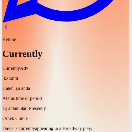
Kelime
Currently
Currently
Adv
ˈkʌrəntli
Halen, şu anda
At this time or period
Eş anlamlılar:
Presently
Örnek Cümle
Davis is
currently
appearing in a Broadway play.