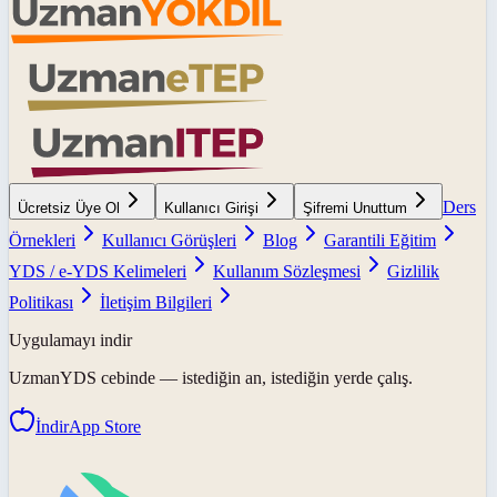
Ders
Ücretsiz Üye Ol
Kullanıcı Girişi
Şifremi Unuttum
Örnekleri
Kullanıcı Görüşleri
Blog
Garantili Eğitim
YDS / e-YDS Kelimeleri
Kullanım Sözleşmesi
Gizlilik
Politikası
İletişim Bilgileri
Uygulamayı indir
UzmanYDS
cebinde — istediğin an, istediğin yerde çalış.
İndir
App Store