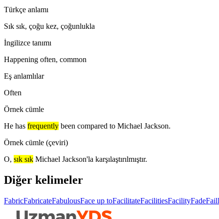
Türkçe anlamı
Sık sık, çoğu kez, çoğunlukla
İngilizce tanımı
Happening often, common
Eş anlamlılar
Often
Örnek cümle
He has
frequently
been compared to Michael Jackson.
Örnek cümle (çeviri)
O,
sık sık
Michael Jackson'la karşılaştırılmıştır.
Diğer kelimeler
Fabric
Fabricate
Fabulous
Face up to
Facilitate
Facilities
Facility
Fade
Fail