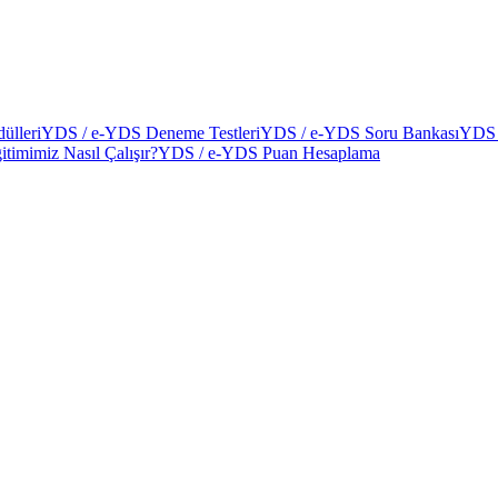
ülleri
YDS / e-YDS Deneme Testleri
YDS / e-YDS Soru Bankası
YDS 
itimimiz Nasıl Çalışır?
YDS / e-YDS Puan Hesaplama