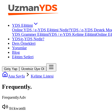
YDS Eğitimi
Online YDS / e-YDS Eğitimi Nedir?
YDS / e-YDS Destek Mod
YDS Grammer Eğitimi
YDS / e-YDS Kelime Eğitimi
Online Eğ
YDS/e-YDS Nedir?
Ders Örnekleri
Yorumlar
Blog
Eğitim Setleri
Giriş Yap
Ücretsiz Üye Ol
Ana Sayfa
Kelime Listesi
Frequently
.
Frequently
Adv
ˈfriːkwəntli