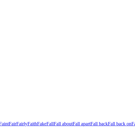
Faint
Fair
Fairly
Faith
Fake
Fall
Fall about
Fall apart
Fall back
Fall back on
Fa