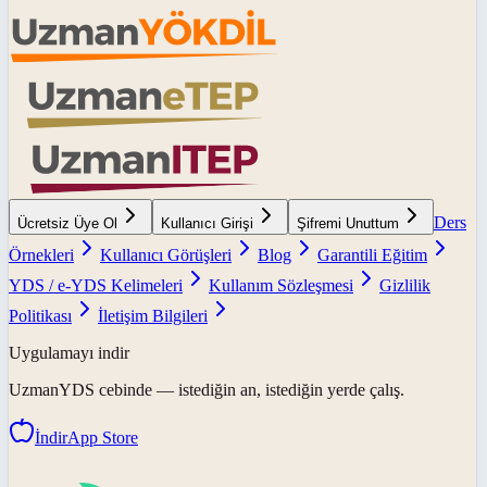
Ders
Ücretsiz Üye Ol
Kullanıcı Girişi
Şifremi Unuttum
Örnekleri
Kullanıcı Görüşleri
Blog
Garantili Eğitim
YDS / e-YDS Kelimeleri
Kullanım Sözleşmesi
Gizlilik
Politikası
İletişim Bilgileri
Uygulamayı indir
UzmanYDS
cebinde — istediğin an, istediğin yerde çalış.
İndir
App Store