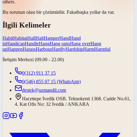
others.
Bu sorunun olası bir çözümüdür.
Fakat
başka yollar da var.
İlgili Kelimeler
Habit
Habitat
Hall
Halt
Hamper
Hand
Hand
in
Handicap
Handle
Hang
Hang onto
Hang over
Hang
up
Happen
Harass
Harbour
Hardly
Hardship
Harm
Harmful
İletişim Merkezi (09.00 - 22.00)
0(312) 911 37 15
0(546) 855 07 15
(WhatsApp)
destek@uzmandil.com
Hacettepe İvedik OSB. Teknokenti 1368. Cadde No.61,
4. Kat Ofis No: 32 İvedik / ANKARA