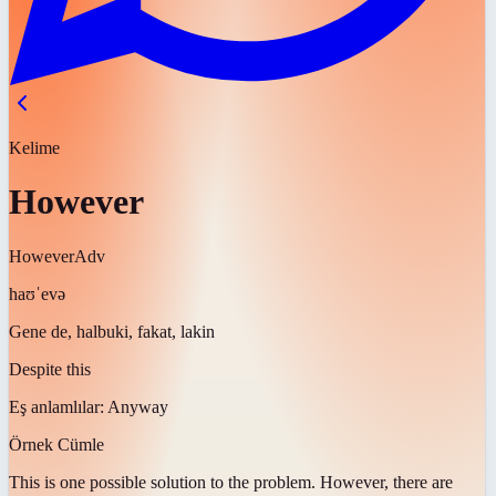
Kelime
However
However
Adv
haʊˈevə
Gene de, halbuki, fakat, lakin
Despite this
Eş anlamlılar:
Anyway
Örnek Cümle
This is one possible solution to the problem.
However
, there are