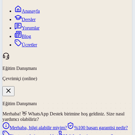
Anasayfa
Dersler
Yorumlar
Blog
Ücretler
Eğitim Danışmanı
Çevrimiçi (online)
Eğitim Danışmanı
Merhaba! 👋
WhatsApp Destek
birimine hoş geldiniz. Size nasıl
yardımcı olabiliriz?
Merhaba, bilgi alabilir miyim?
%100 başarı garantisi nedir?