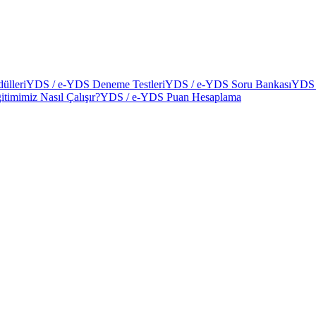
ülleri
YDS / e-YDS Deneme Testleri
YDS / e-YDS Soru Bankası
YDS 
itimimiz Nasıl Çalışır?
YDS / e-YDS Puan Hesaplama