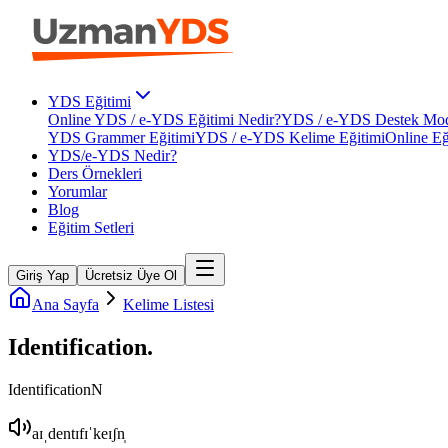
YDS Eğitimi
Online YDS / e-YDS Eğitimi Nedir?
YDS / e-YDS Destek Mod
YDS Grammer Eğitimi
YDS / e-YDS Kelime Eğitimi
Online Eğ
YDS/e-YDS Nedir?
Ders Örnekleri
Yorumlar
Blog
Eğitim Setleri
Giriş Yap
Ücretsiz Üye Ol
Ana Sayfa
Kelime Listesi
Identification
.
Identification
N
aɪˌdentɪfɪˈkeɪʃn̩