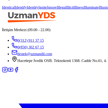
Identical
Identify
Identity
Ignite
Ignore
Illegal
Illicit
Illness
Illuminate
Illusi
İletişim Merkezi (09.00 - 22.00)
0(312) 911 37 15
0(850) 302 67 15
destek@uzmandil.com
Hacettepe İvedik OSB. Teknokenti 1368. Cadde No.61, 4