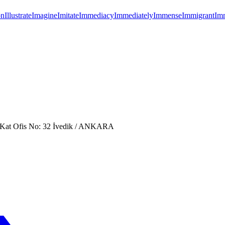
on
Illustrate
Imagine
Imitate
Immediacy
Immediately
Immense
Immigrant
Im
. Kat Ofis No: 32 İvedik / ANKARA