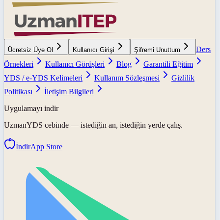
Ders
Ücretsiz Üye Ol
Kullanıcı Girişi
Şifremi Unuttum
Örnekleri
Kullanıcı Görüşleri
Blog
Garantili Eğitim
YDS / e-YDS Kelimeleri
Kullanım Sözleşmesi
Gizlilik
Politikası
İletişim Bilgileri
Uygulamayı indir
UzmanYDS
cebinde — istediğin an, istediğin yerde çalış.
İndir
App Store