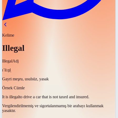
Kelime
Illegal
Illegal
Adj
ɪˈliːɡl̩
Gayri meşru, usulsüz, yasak
Örnek Cümle
It is
illegal
to drive a car that is not taxed and insured.
Vergilendirilmemiş ve sigortalanmamış bir arabayı kullanmak
yasaktır
.