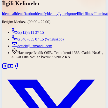
İlgili Kelimeler
Identical
Identification
Identify
Identity
Ignite
Ignore
Illicit
Illness
Illuminat
İletişim Merkezi (09.00 - 22.00)
0(312) 911 37 15
0(546) 855 07 15
(WhatsApp)
destek@uzmandil.com
Hacettepe İvedik OSB. Teknokenti 1368. Cadde No.61,
4. Kat Ofis No: 32 İvedik / ANKARA