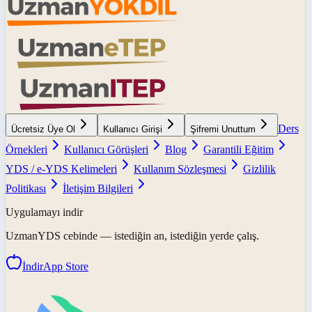
Ders
Ücretsiz Üye Ol
Kullanıcı Girişi
Şifremi Unuttum
Örnekleri
Kullanıcı Görüşleri
Blog
Garantili Eğitim
YDS / e-YDS Kelimeleri
Kullanım Sözleşmesi
Gizlilik
Politikası
İletişim Bilgileri
Uygulamayı indir
UzmanYDS
cebinde — istediğin an, istediğin yerde çalış.
İndir
App Store