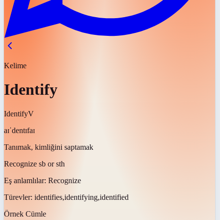
Kelime
Identify
Identify
V
aɪˈdentɪfaɪ
Tanımak, kimliğini saptamak
Recognize sb or sth
Eş anlamlılar:
Recognize
Türevler:
identifies,identifying,identified
Örnek Cümle