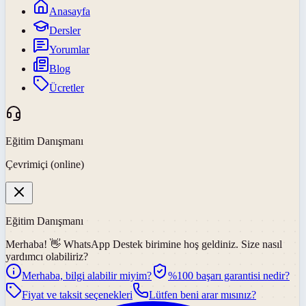
Anasayfa
Dersler
Yorumlar
Blog
Ücretler
Eğitim Danışmanı
Çevrimiçi (online)
Eğitim Danışmanı
Merhaba! 👋
WhatsApp Destek
birimine hoş geldiniz. Size nasıl
yardımcı olabiliriz?
Merhaba, bilgi alabilir miyim?
%100 başarı garantisi nedir?
Fiyat ve taksit seçenekleri
Lütfen beni arar mısınız?