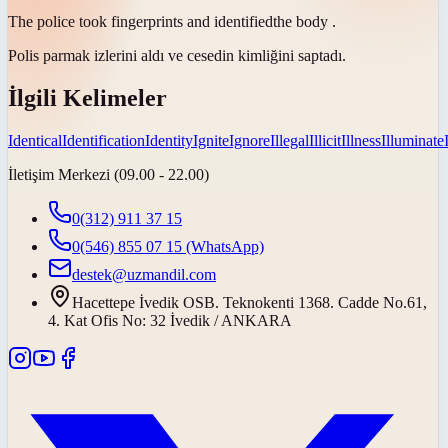
The police took fingerprints and
identified
the body .
Polis parmak izlerini aldı ve cesedin
kimliğini saptadı
.
İlgili Kelimeler
Identical
Identification
Identity
Ignite
Ignore
Illegal
Illicit
Illness
Illuminate
İletişim Merkezi (09.00 - 22.00)
0(312) 911 37 15
0(546) 855 07 15
(WhatsApp)
destek@uzmandil.com
Hacettepe İvedik OSB. Teknokenti 1368. Cadde No.61,
4. Kat Ofis No: 32 İvedik / ANKARA