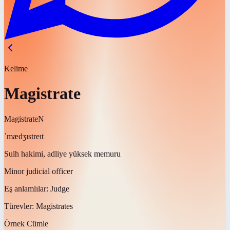
Kelime
Magistrate
Magistrate
N
ˈmædʒɪstreɪt
Sulh hakimi, adliye yüksek memuru
Minor judicial officer
Eş anlamlılar:
Judge
Türevler:
Magistrates
Örnek Cümle