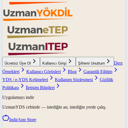
Ders
Ücretsiz Üye Ol
Kullanıcı Girişi
Şifremi Unuttum
Örnekleri
Kullanıcı Görüşleri
Blog
Garantili Eğitim
YDS / e-YDS Kelimeleri
Kullanım Sözleşmesi
Gizlilik
Politikası
İletişim Bilgileri
Uygulamayı indir
UzmanYDS
cebinde — istediğin an, istediğin yerde çalış.
İndir
App Store