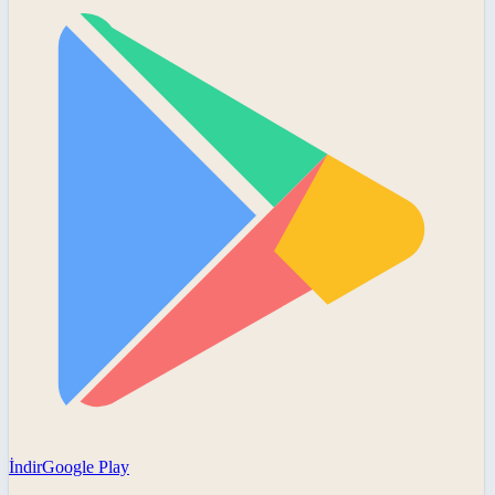
İndir
Google Play