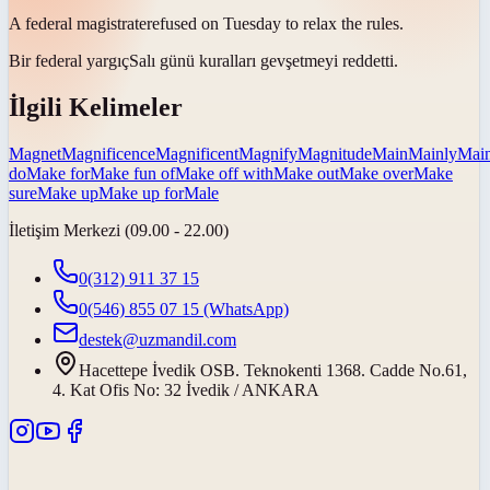
A federal
magistrate
refused on Tuesday to relax the rules.
Bir federal
yargıç
Salı günü kuralları gevşetmeyi reddetti.
İlgili Kelimeler
Magnet
Magnificence
Magnificent
Magnify
Magnitude
Main
Mainly
Main
do
Make for
Make fun of
Make off with
Make out
Make over
Make
sure
Make up
Make up for
Male
İletişim Merkezi (09.00 - 22.00)
0(312) 911 37 15
0(546) 855 07 15
(WhatsApp)
destek@uzmandil.com
Hacettepe İvedik OSB. Teknokenti 1368. Cadde No.61,
4. Kat Ofis No: 32 İvedik / ANKARA