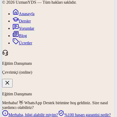
©
2026
UzmanYDS
— Tüm hakları saklıdır.
Anasayfa
Dersler
Yorumlar
Blog
Ücretler
Eğitim Danışmanı
Çevrimiçi (online)
Eğitim Danışmanı
Merhaba! 👋
WhatsApp Destek
birimine hoş geldiniz. Size nasıl
yardımcı olabiliriz?
Merhaba, bilgi alabilir miyim?
%100 başarı garantisi nedir?